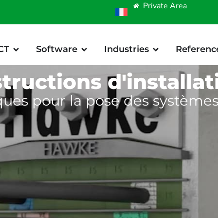
Private Area
CT
Software
Industries
Referenc
structions d'installat
ques pour la pose des système