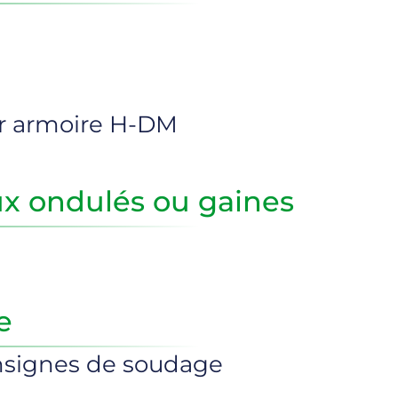
ur armoire H-DM
ux ondulés ou gaines
e
nsignes de soudage