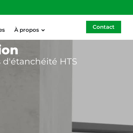
Contact
es
À propos
ion
s d'étanchéité HTS