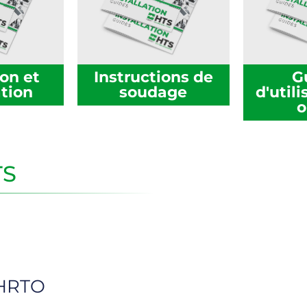
on et
Instructions de
G
ation
soudage
d'util
o
TS
/HRTO