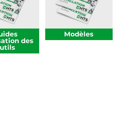
uides
Modèles​
isation des
utils