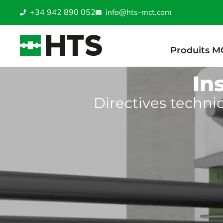
+34 942 890 052
info@hts-mct.com
Produits M
In
Directives techni