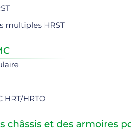
RST
ous multiples HRST
EMC
laire
MC HRT/HRTO
es châssis et des armoires po