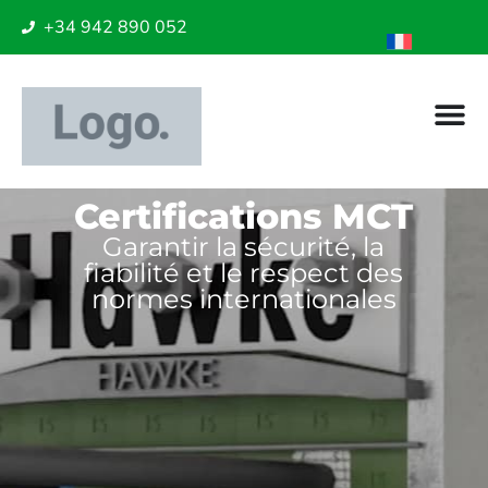
+34 942 890 052
Certifications MCT
Garantir la sécurité, la
fiabilité et le respect des
normes internationales