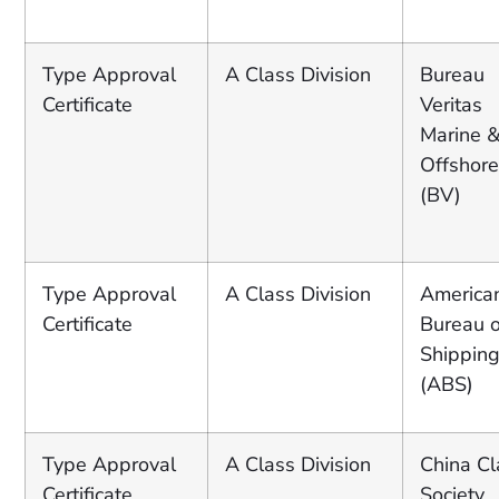
Type Approval
A Class Division
Bureau
Certificate
Veritas
Marine 
Offshor
(BV)
Type Approval
A Class Division
America
Certificate
Bureau o
Shippin
(ABS)
Type Approval
A Class Division
China Cl
Certificate
Society