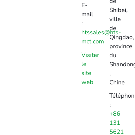
de
E-
Shibei,
mail
ville
:
de
htssales@hts-
Qingdao,
mct.com
province
Visiter
du
le
Shandon
site
,
web
Chine
Téléphon
:
+86
131
5621