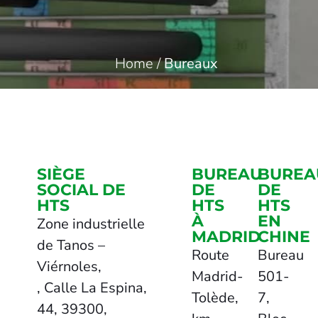
Home
/
Bureaux
SIÈGE
BUREAU
BUREA
SOCIAL DE
DE
DE
HTS
HTS
HTS
À
EN
Zone industrielle
MADRID
CHINE
de Tanos –
Route
Bureau
Viérnoles,
Madrid-
501-
, Calle La Espina,
Tolède,
7,
44, 39300,