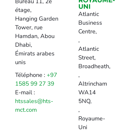
ROYAUME-
Bureau 11, 2e
UNI
étage,
Atlantic
Hanging Garden
Business
Tower, rue
Centre,
Hamdan, Abou
,
Dhabi,
Atlantic
Émirats arabes
Street,
unis
Broadheath,
,
Téléphone :
+97
Altrincham
1585 99 27 39
WA14
E-mail :
5NQ,
htssales@hts-
,
mct.com
Royaume-
Uni