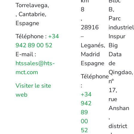
km
Bloc
Torrelavega,
8
B,
, Cantabrie,
,
Parc
Espagne
28916
industriel
–
Inspur
Téléphone :
+34
Leganés,
Big
942 89 00 52
Madrid
Data
E-mail :
Espagne
de
htssales@hts-
Qingdao,
mct.com
Téléphone
n°
:
Visiter le site
17,
+34
web
rue
942
Anshan
89
,
00
district
52