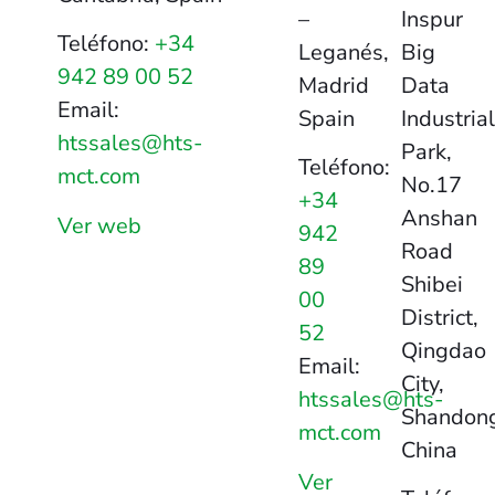
–
Inspur
Teléfono:
+34
Leganés,
Big
942 89 00 52
Madrid
Data
Email:
Spain
Industrial
htssales@hts-
Park,
Teléfono:
mct.com
No.17
+34
Anshan
Ver web
942
Road
89
Shibei
00
District,
52
Qingdao
Email:
City,
htssales@hts-
Shandon
mct.com
China
Ver