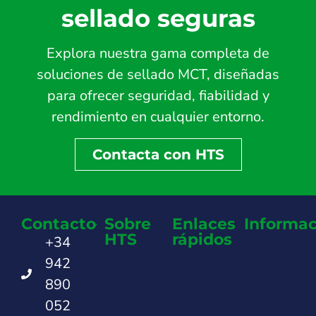
sellado seguras
Explora nuestra gama completa de
soluciones de sellado MCT, diseñadas
para ofrecer seguridad, fiabilidad y
rendimiento en cualquier entorno.
Contacta con HTS
Contacto
Sobre
Enlaces
Informac
HTS
rápidos
+34
942
890
052