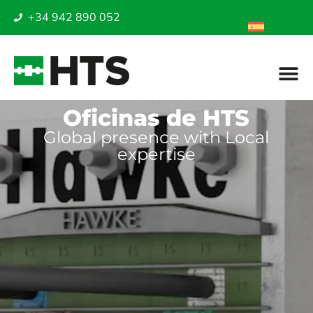
+34 942 890 052
Oficinas de HTS
Global presence with Local
expertise