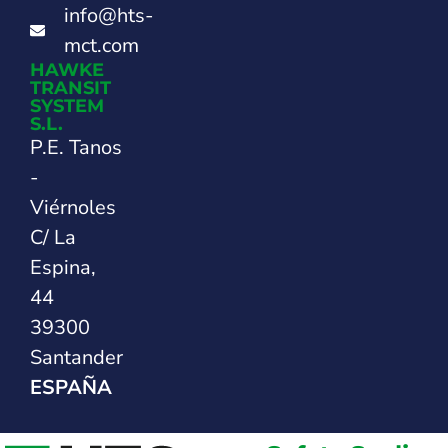
info@hts-
mct.com
HAWKE
TRANSIT
SYSTEM
S.L.
P.E. Tanos
-
Viérnoles
C/ La
Espina,
44
39300
Santander
ESPAÑA