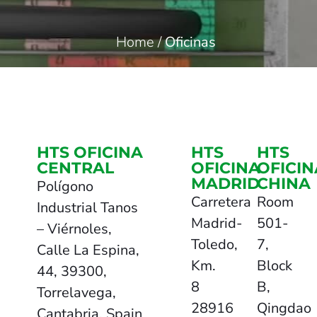
Home
/
Oficinas
HTS OFICINA
HTS
HTS
CENTRAL
OFICINA
OFICIN
MADRID
CHINA
Polígono
Carretera
Room
Industrial Tanos
Madrid-
501-
– Viérnoles,
Toledo,
7,
Calle La Espina,
Km.
Block
44, 39300,
8
B,
Torrelavega,
28916
Qingdao
Cantabria, Spain