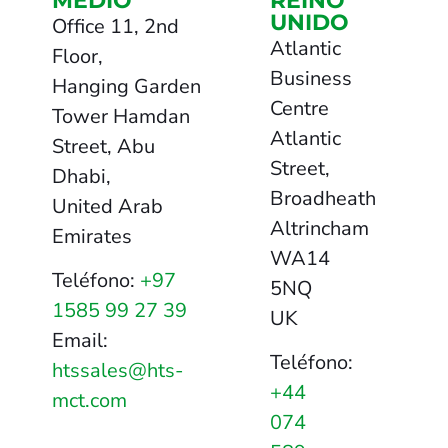
MEDIO
REINO
UNIDO
Office 11, 2nd
Atlantic
Floor,
Business
Hanging Garden
Centre
Tower Hamdan
Atlantic
Street, Abu
Street,
Dhabi,
Broadheath
United Arab
Altrincham
Emirates
WA14
Teléfono:
+97
5NQ
1585 99 27 39
UK
Email:
Teléfono:
htssales@hts-
+44
mct.com
074