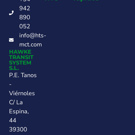
942
890
052
info@hts-
mct.com
HAWKE
TRANSIT
SYSTEM
S.L.
P.E. Tanos
-
Viérnoles
C/ La
Espina,
44
39300