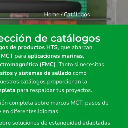
Home
/
Catálogos
ección de catálogos
ogos de productos HTS
, que abarcan
s MCT
para
aplicaciones marinas,
electromagnética (EMC)
. Tanto si necesitas
sitos y sistemas de sellado
como
nuestros catálogos proporcionan la
mpleta
para respaldar tus proyectos.
ción completa sobre marcos MCT, pasos de
e en diferentes idiomas.
 sobre soluciones de estanquidad adaptadas