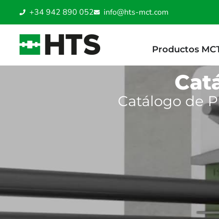
+34 942 890 052
info@hts-mct.com
Productos MC
Cat
Catálogo de P