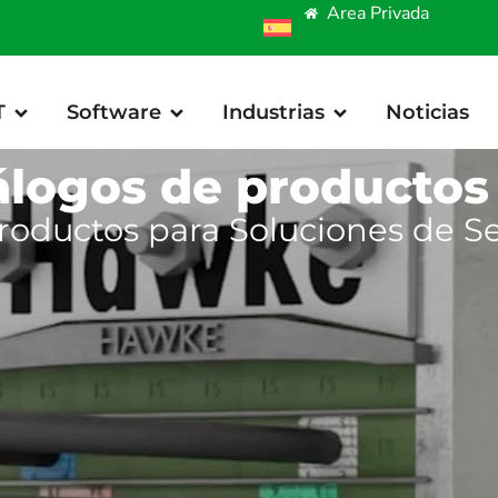
Area Privada
T
Software
Industrias
Noticias
álogos de productos
roductos para Soluciones de Se