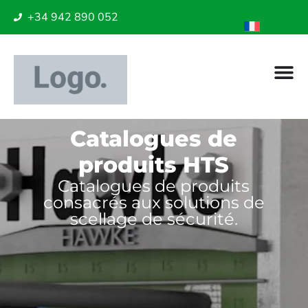
+34 942 890 052
Catalogues de
produits HTS
Catalogues de produits
consacrés aux solutions de
scellage de sécurité.