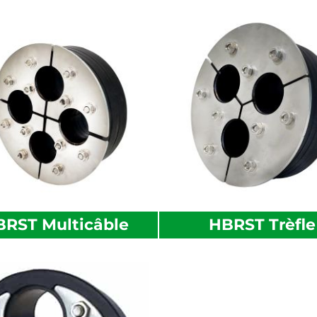
RST Multicâble
HBRST Trèfle