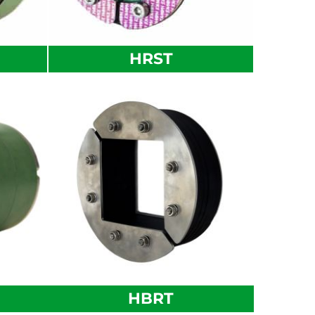
HRST
HBRT