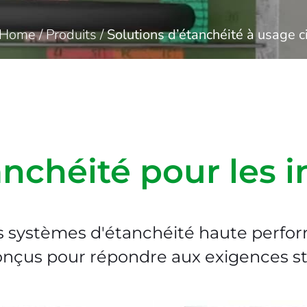
Home
/
Produits
/
Solutions d’étanchéité à usage ci
anchéité pour les i
 systèmes d'étanchéité haute perfor
onçus pour répondre aux exigences str