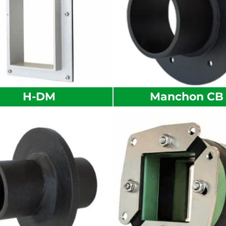
H-DM
Manchon CB