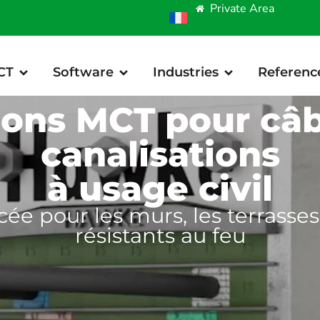
Private Area
CT
Software
Industries
Referenc
ions MCT pour câb
canalisations
à usage civil
ée pour les murs, les terrasses
résistants au feu