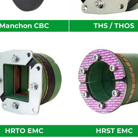
Manchon CBC
THS / THOS
HRTO EMC
HRST EMC