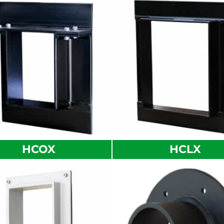
HCOX
HCLX