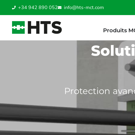
+34 942 890 052
info@hts-mct.com
Produits M
Solut
Protection avanc