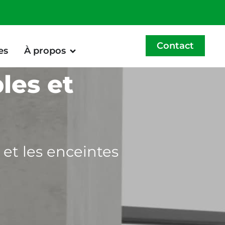
Contact
es
À propos
les et
 et les enceintes