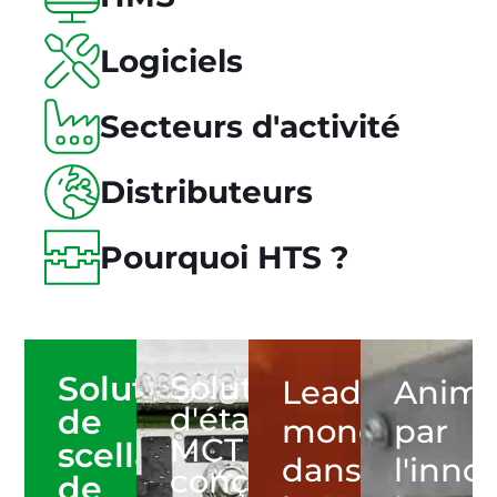
Logiciels
Secteurs d'activité
Distributeurs
Pourquoi HTS ?
Solutions
Solutions
Leaders
Anim
d'étanchéité
de
mondiaux
par
MCT
scellage
dans
l'inno
conçues
de