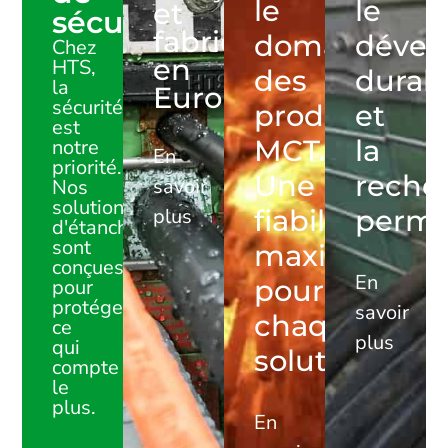
le
le
et
sécurité
fabriquées
domaine
dével
Chez
en
HTS,
des
durab
la
Europe
sécurité
produits
et
est
MCT.
la
notre
En
priorité.
Une
reche
savoir
Nos
solutions
plus
fiabilité
perma
d'étanchéité
sont
maximale
conçues
En
pour
pour
protéger
savoir
chaque
ce
plus
qui
solution
compte
le
plus.
En