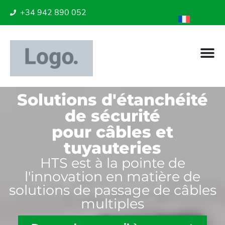
+34 942 890 052
Solutions d'étanchéité
de sécurité
pour câbles et
tuyauteries
HTS est à la pointe de
l'innovation en matière de
solutions de passage de câbles
multiples