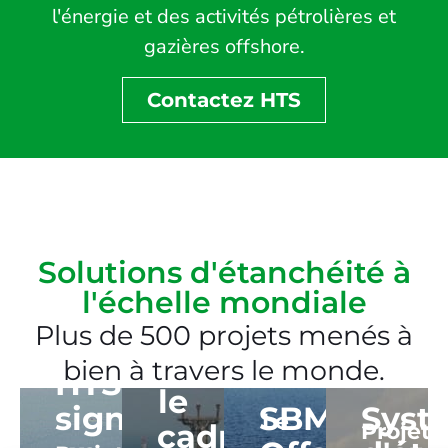
l'énergie et des activités pétrolières et
gazières offshore.
Contactez HTS
Solutions d'étanchéité à
l'échelle mondiale
Fourniture
Plus de 500 projets menés à
dans
bien à travers le monde.
HTS
le
signe
SBM
Syst
Le
cadre
Projet