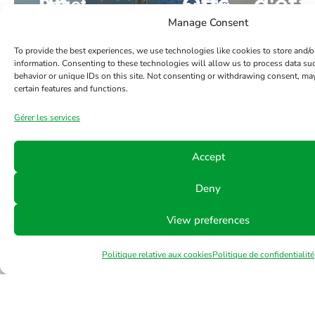
un
Offshore
d'éta
Projet
programme
du
de
contrat
et
pour
Manage Consent
CRPO
Fast4Ward®
projet
termina
avec
HTS
les
dans
To provide the best experiences, we use technologies like cookies to store and/o
en
d'extension
Projet
méthan
information. Consenting to these technologies will allow us to process data s
Saudi
unissent
insta
le
behavior or unique IDs on this site. Not consenting or withdrawing consent, may
Chine
du
d'extension
(SLNG)
certain features and functions.
Aramco
leurs
de
secteur
gisement
du
à
HTS
Gérer les services
et
forces
GNL
des
nord
gisement
Singap
est
L&T
hydrocarbures
la
Accept
de
nord
En savoir plus
HTS
en
seule
Qatargas
de
Deny
a
marque
Arabie
Qatargas
fourni
spécifiée
View preferences
saoudite
les
pour
Partenariat
systèmes
Politique relative aux cookies
Politique de confidentialité
Solutions
les
stratégique
Une solution
d'étanché
d'étanchéité
systèmes
mené
et
d'étanchéité
mises
de
à