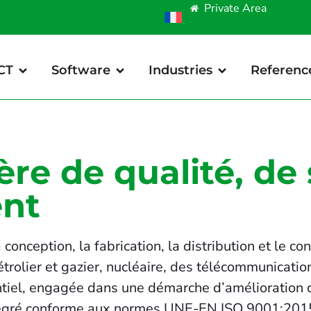
Private Area
CT
Software
Industries
Referenc
ère de qualité, de 
ent
onception, la fabrication, la distribution et le c
étrolier et gazier, nucléaire, des télécommunication
tiel, engagée dans une démarche d’amélioration con
 intégré conforme aux normes UNE-EN ISO 9001:20