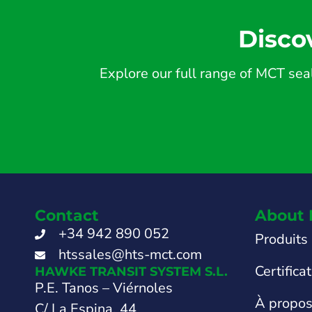
Disco
Explore our full range of MCT seal
Contact
About 
+34 942 890 052
Produits
htssales@hts-mct.com
Certifica
HAWKE TRANSIT SYSTEM S.L.
P.E. Tanos – Viérnoles
À propo
C/ La Espina, 44