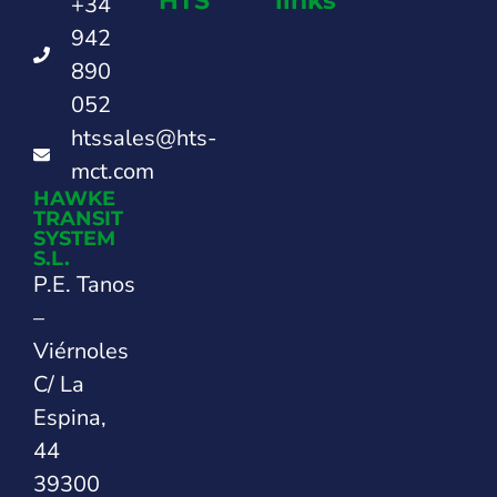
HTS
links
+34
942
890
052
htssales@hts-
mct.com
HAWKE
TRANSIT
SYSTEM
S.L.
P.E. Tanos
–
Viérnoles
C/ La
Espina,
44
39300