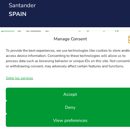
Santander
SPAIN
Safety Sealing
Manage Consent
Solutions
To provide the best experiences, we use technologies like cookies to store and/o
access device information. Consenting to these technologies will allow us to
process data such as browsing behavior or unique IDs on this site. Not consent
or withdrawing consent, may adversely affect certain features and functions.
Gérer les services
Accept
Deny
View preferences