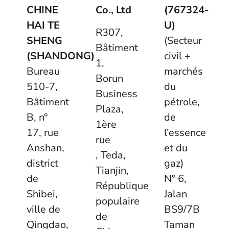
CHINE
Co., Ltd
(767324-
HAI TE
U)
R307,
SHENG
(Secteur
Bâtiment
(SHANDONG)
civil +
1,
Bureau
marchés
Borun
510-7,
du
Business
Bâtiment
pétrole,
Plaza,
B, n°
de
1ère
17, rue
l’essence
rue
Anshan,
et du
, Teda,
district
gaz)
Tianjin,
de
N° 6,
République
Shibei,
Jalan
populaire
ville de
BS9/7B
de
Qingdao,
Taman