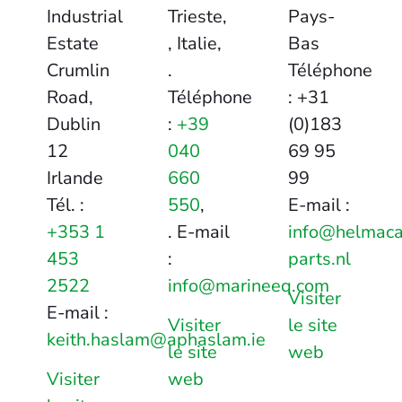
Industrial
Trieste,
Pays-
Estate
, Italie,
Bas
Crumlin
.
Téléphone
Road,
Téléphone
: +31
Dublin
:
+39
(0)183
12
040
69 95
Irlande
660
99
Tél. :
550
,
E-mail :
+353 1
. E-mail
info@helmac
453
:
parts.nl
2522
info@marineeq.com
Visiter
E-mail :
Visiter
le site
keith.haslam@aphaslam.ie
le site
web
Visiter
web