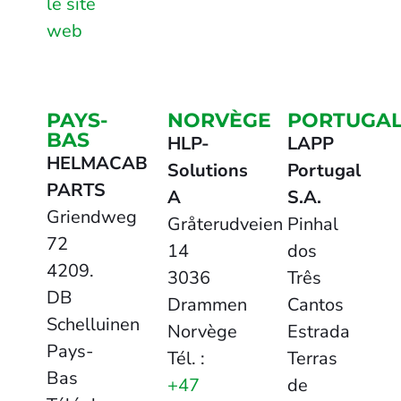
le site
web
PAYS-
NORVÈGE
PORTUGA
BAS
HLP-
LAPP
HELMACAB
Solutions
Portugal
PARTS
A
S.A.
Griendweg
Gråterudveien
Pinhal
72
14
dos
4209.
3036
Três
DB
Drammen
Cantos
Schelluinen
Norvège
Estrada
Pays-
Tél. :
Terras
Bas
+47
de