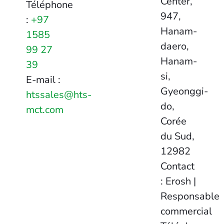
Center,
Téléphone
947,
:
+97
Hanam-
1585
daero,
99 27
Hanam-
39
si,
E-mail :
Gyeonggi-
htssales@hts-
do,
mct.com
Corée
du Sud,
12982
Contact
: Erosh |
Responsable
commercial