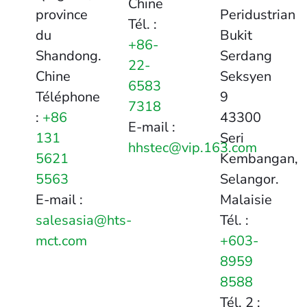
Chine
province
Peridustrian
Tél. :
du
Bukit
+86-
Shandong.
Serdang
22-
Chine
Seksyen
6583
Téléphone
9
7318
:
+86
43300
E-mail :
131
Seri
hhstec@vip.163.com
5621
Kembangan,
5563
Selangor.
E-mail :
Malaisie
salesasia@hts-
Tél. :
mct.com
+603-
8959
8588
Tél. 2 :