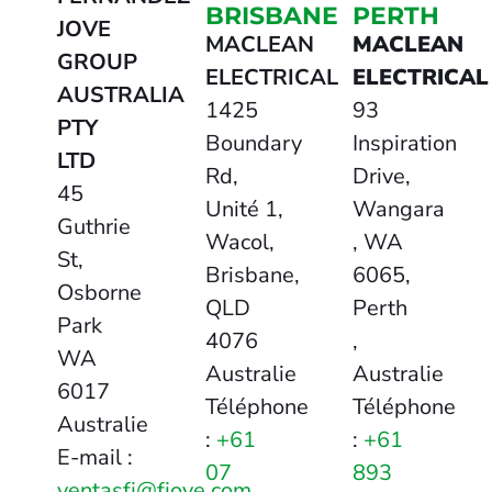
BRISBANE
PERTH
JOVE
MACLEAN
MACLEAN
GROUP
ELECTRICAL
ELECTRICAL
AUSTRALIA
1425
93
PTY
Boundary
Inspiration
LTD
Rd,
Drive,
45
Unité 1,
Wangara
Guthrie
Wacol,
, WA
St,
Brisbane,
6065,
Osborne
QLD
Perth
Park
4076
,
WA
Australie
Australie
6017
Téléphone
Téléphone
Australie
:
+61
:
+61
E-mail :
07
893
ventasfj@fjove.com