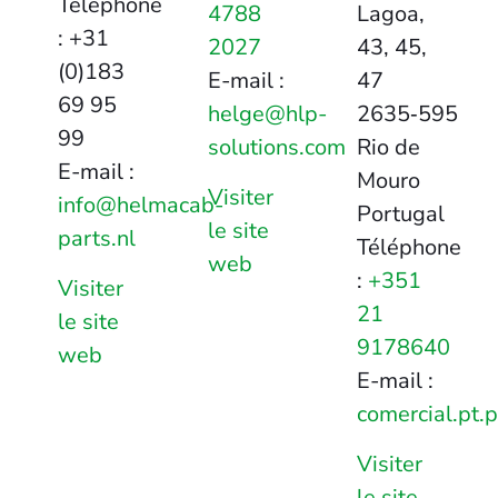
Téléphone
4788
Lagoa,
: +31
2027
43, 45,
(0)183
E-mail :
47
69 95
helge@hlp-
2635‑595
99
solutions.com
Rio de
E-mail :
Mouro
Visiter
info@helmacab-
Portugal
le site
parts.nl
Téléphone
web
:
+351
Visiter
21
le site
9178640
web
E-mail :
comercial.pt
Visiter
le site