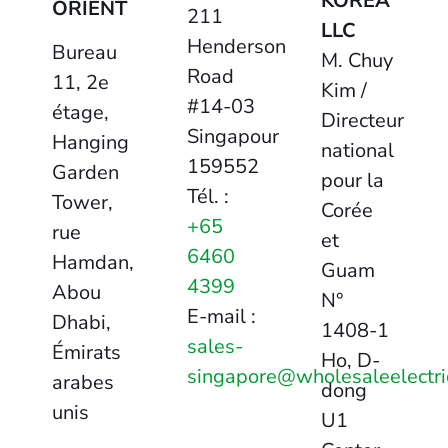
KOREA
ORIENT
211
LLC
Henderson
Bureau
M. Chuy
Road
11, 2e
Kim /
#14-03
étage,
Directeur
Singapour
Hanging
national
159552
Garden
pour la
Tél. :
Tower,
Corée
+65
rue
et
6460
Hamdan,
Guam
4399
Abou
N°
E-mail :
Dhabi,
1408-1
sales-
Émirats
Ho, D-
singapore@wholesaleelectri
arabes
dong
unis
U1