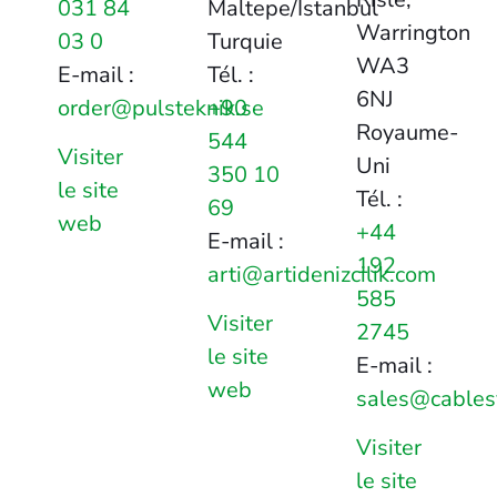
031 84
Maltepe/Istanbul
Warrington
03 0
Turquie
WA3
E-mail :
Tél. :
6NJ
order@pulsteknik.se
+90
Royaume-
544
Visiter
Uni
350 10
le site
Tél. :
69
web
+44
E-mail :
192
arti@artidenizcilik.com
585
Visiter
2745
le site
E-mail :
web
sales@cables
Visiter
le site