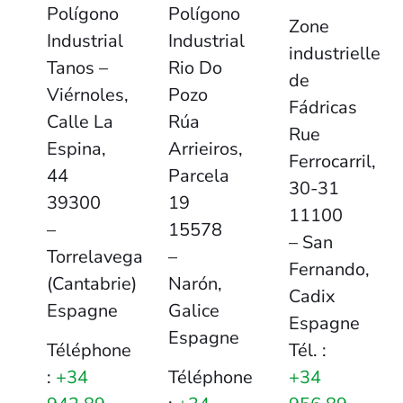
Polígono
Polígono
Zone
Industrial
Industrial
industrielle
Tanos –
Rio Do
de
Viérnoles,
Pozo
Fádricas
Calle La
Rúa
Rue
Espina,
Arrieiros,
Ferrocarril,
44
Parcela
30-31
39300
19
11100
–
15578
– San
Torrelavega
–
Fernando,
(Cantabrie)
Narón,
Cadix
Espagne
Galice
Espagne
Espagne
Téléphone
Tél. :
:
+34
Téléphone
+34