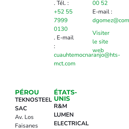
. Tél. :
00 52
+52 55
E-mail :
7999
dgomez@com
0130
Visiter
. E-mail
le site
:
web
cuauhtemocnaranjo@hts-
mct.com
PÉROU
ÉTATS-
UNIS
TEKNOSTEEL
R&M
SAC
LUMEN
Av. Los
ELECTRICAL
Faisanes