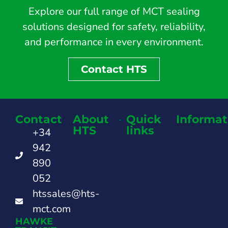
Explore our full range of MCT sealing
solutions designed for safety, reliability,
and performance in every environment.
Contact HTS
Contact
About
Quick
Informat
HTS
links
+34
942
890
052
htssales@hts-
mct.com
HAWKE