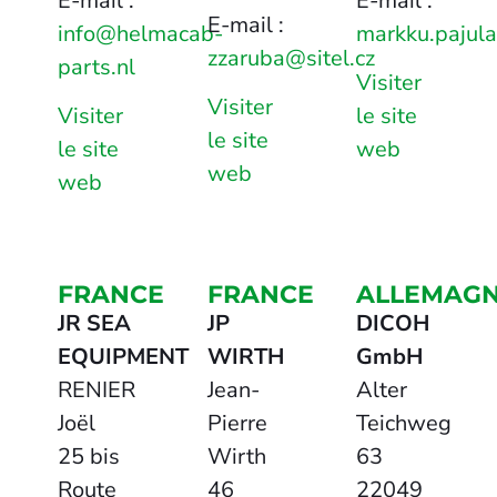
E-mail :
E-mail :
E-mail :
info@helmacab-
markku.pajula
zzaruba@sitel.cz
parts.nl
Visiter
Visiter
Visiter
le site
le site
le site
web
web
web
FRANCE
FRANCE
ALLEMAG
JR SEA
JP
DICOH
EQUIPMENT
WIRTH
GmbH
RENIER
Jean-
Alter
Joël
Pierre
Teichweg
25 bis
Wirth
63
Route
46
22049