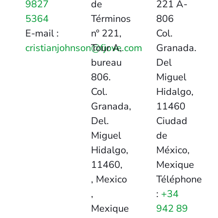
9827
de
221 A-
5364
Términos
806
E-mail :
n° 221,
Col.
cristianjohnson@fjove.com
Tour A,
Granada.
bureau
Del
806.
Miguel
Col.
Hidalgo,
Granada,
11460
Del.
Ciudad
Miguel
de
Hidalgo,
México,
11460,
Mexique
, Mexico
Téléphone
,
:
+34
Mexique
942 89