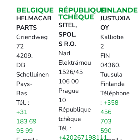
BELGIQUE
RÉPUBLIQUE
FINLANDE
TCHÈQUE
HELMACAB
JUSTUXIA
SITEL,
PARTS
OY
SPOL.
Griendweg
Kalliotie
S R.O.
72
2
Nad
4209.
FIN
Elektrárnou
DB
04360.
1526/45
Schelluinen
Tuusula
106 00
Pays-
Finlande
Prague
Bas
Téléphone
10
Tél. :
:
+358
République
+31
456
tchèque
183 69
703
Tél. :
95 99
590
+420267198111