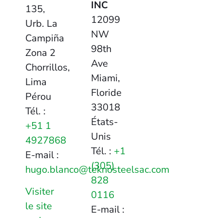
INC
135,
12099
Urb. La
NW
Campiña
98th
Zona 2
Ave
Chorrillos,
Miami,
Lima
Floride
Pérou
33018
Tél. :
États-
+51 1
Unis
4927868
Tél. :
+1
E-mail :
(305)
hugo.blanco@teknosteelsac.com
828
Visiter
0116
le site
E-mail :