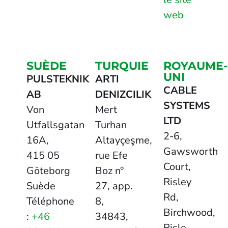
web
SUÈDE
TURQUIE
ROYAUME-
UNI
PULSTEKNIK
ARTI
CABLE
AB
DENIZCILIK
SYSTEMS
Von
Mert
LTD
Utfallsgatan
Turhan
2-6,
16A,
Altayçeşme,
Gawsworth
415 05
rue Efe
Court,
Göteborg
Boz n°
Risley
Suède
27, app.
Rd,
Téléphone
8,
Birchwood,
:
+46
34843,
Risle,