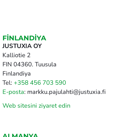
FINLANDIYA
JUSTUXIA OY
Kalliotie 2
FIN 04360. Tuusula
Finlandiya
Tel:
+358 456 703 590
E-posta
: markku.pajulahti@justuxia.fi
Web sitesini ziyaret edin
ALMANYA