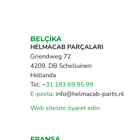
BELÇIKA
HELMACAB PARÇALARI
Griendweg 72
4209. DB Schelluinen
Hollanda
Tel:
+31 183 69 95 99
E-posta
: info@helmacab-parts.nl
Web sitesini ziyaret edin
FRANSA