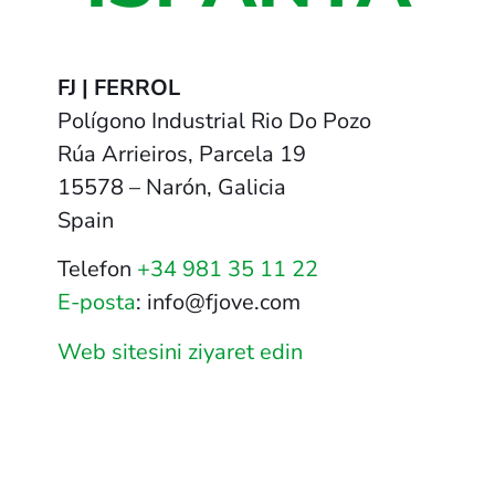
FJ | FERROL
Polígono Industrial Rio Do Pozo
Rúa Arrieiros, Parcela 19
15578 – Narón, Galicia
Spain
Telefon
+34 981 35 11 22
E-posta
: info@fjove.com
Web sitesini ziyaret edin