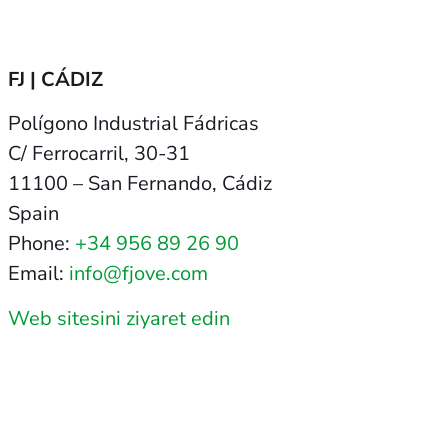
FJ | CÁDIZ
Polígono Industrial Fádricas
C/ Ferrocarril, 30-31
11100 – San Fernando, Cádiz
Spain
Phone:
+34 956 89 26 90
Email:
info@fjove.com
Web sitesini ziyaret edin