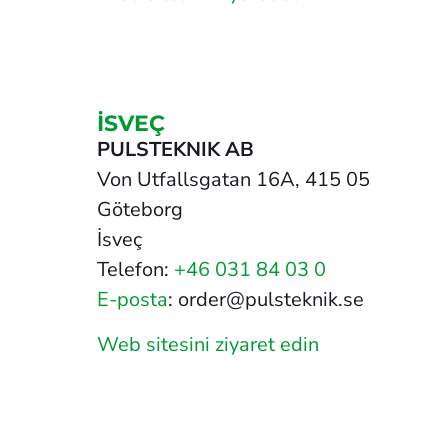
İSVEÇ
PULSTEKNIK AB
Von Utfallsgatan 16A, 415 05
Göteborg
İsveç
Telefon:
+46 031 84 03 0
E-posta
: order@pulsteknik.se
Web sitesini ziyaret edin