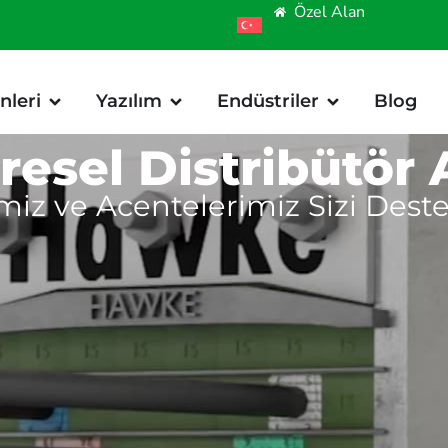
Özel Alan
nleri
Yazılım
Endüstriler
Blog
resel Distribütör 
imiz ve Acentelerimiz Sizi Des