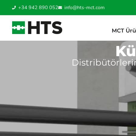
+34 942 890 052
info@hts-mct.com
MCT Ürü
Kü
Distribütörler