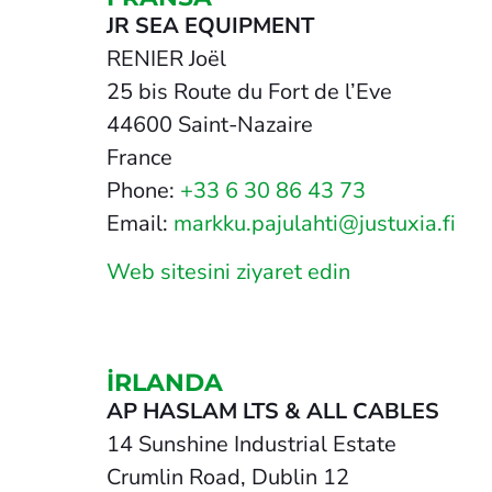
JR SEA EQUIPMENT
RENIER Joël
25 bis Route du Fort de l’Eve
44600 Saint-Nazaire
France
Phone:
+33 6 30 86 43 73
Email:
markku.pajulahti@justuxia.fi
Web sitesini ziyaret edin
İRLANDA
AP HASLAM LTS & ALL CABLES
14 Sunshine Industrial Estate
Crumlin Road, Dublin 12