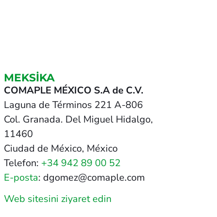
MEKSİKA
COMAPLE MÉXICO S.A de C.V.
Laguna de Términos 221 A-806
Col. Granada. Del Miguel Hidalgo,
11460
Ciudad de México, México
Telefon:
+34 942 89 00 52
E-posta
: dgomez@comaple.com
Web sitesini ziyaret edin