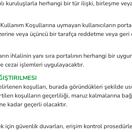
ılı kuruluşlarla herhangi bir tür ilişki, birleşme v
anım Koşullarına uymayan kullanıcıların portala
erine veya üçüncü bir tarafça reddetme veya geri ç
ihlalinin yanı sıra portalının herhangi bir uygu
e cezai işlemleri uygulayacaktır.
IŞTIRILMESI
lenen koşulları, burada göründükleri şekilde us
irtilen koşulların geçerliliği, maruz kalmalarına b
ne kadar geçerli olacaktır.
ek için güvenlik duvarları, erişim kontrol prosedürl