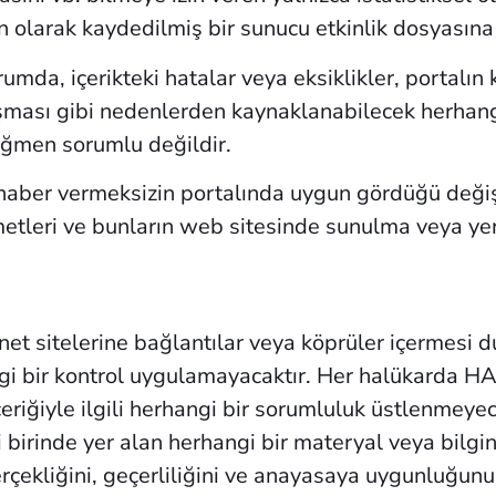
 olarak kaydedilmiş bir sunucu etkinlik dosyasına 
a, içerikteki hatalar veya eksiklikler, portalın k
aşması gibi nedenlerden kaynaklanabilecek herhang
ağmen sorumlu değildir.
r vermeksizin portalında uygun gördüğü değişikl
metleri ve bunların web sitesinde sunulma veya yer a
net sitelerine bağlantılar veya köprüler içerm
rhangi bir kontrol uygulamayacaktır. Her halükard
çeriğiyle ilgili herhangi bir sorumluluk üstlenmeye
birinde yer alan herhangi bir materyal veya bilginin 
gerçekliğini, geçerliliğini ve anayasaya uygunluğun