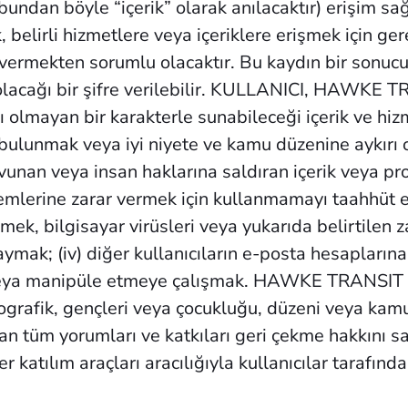
bundan böyle “içerik” olarak anılacaktır) erişim s
 belirli hizmetlere veya içeriklere erişmek için ger
ermekten sorumlu olacaktır. Bu kaydın bir sonucu o
lacağı bir şifre verilebilir. KULLANICI, HAWKE T
ayıcı olmayan bir karakterle sunabileceği içerik ve 
e bulunmak veya iyi niyete ve kamu düzenine aykırı o
 savunan veya insan haklarına saldıran içerik vey
temlerine zarar vermek için kullanmamayı taahhüt ed
mek, bilgisayar virüsleri veya yukarıda belirtilen z
aymak; (iv) diğer kullanıcıların e-posta hesapları
eya manipüle etmeye çalışmak. HAWKE TRANSIT SYS
nografik, gençleri veya çocukluğu, düzeni veya kam
n tüm yorumları ve katkıları geri çekme hakkını
 katılım araçları aracılığıyla kullanıcılar tarafın