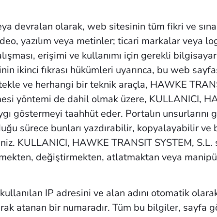
vralan olarak, web sitesinin tüm fikri ve sınai m
video, yazılım veya metinler; ticari markalar veya l
ışması, erişimi ve kullanımı için gerekli bilgisayar
in ikinci fıkrası hükümleri uyarınca, bu web sayfas
destekle ve herhangi bir teknik araçla, HAWKE TRA
ilmesi yöntemi de dahil olmak üzere, KULLANICI,
ygı göstermeyi taahhüt eder. Portalın unsurlarını g
lduğu sürece bunları yazdırabilir, kopyalayabilir ve
irsiniz. KULLANICI, HAWKE TRANSIT SYSTEM, S.L. s
ilmekten, değiştirmekten, atlatmaktan veya manipü
kullanılan IP adresini ve alan adını otomatik olarak 
rak atanan bir numaradır. Tüm bu bilgiler, sayfa g