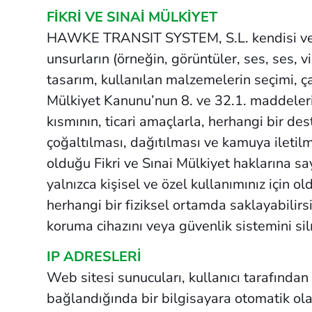
FİKRİ VE SINAİ MÜLKİYET
HAWKE TRANSIT SYSTEM, S.L. kendisi veya de
unsurların (örneğin, görüntüler, ses, ses, 
tasarım, kullanılan malzemelerin seçimi, çal
Mülkiyet Kanunu’nun 8. ve 32.1. maddelerin
kısmının, ticari amaçlarla, herhangi bir 
çoğaltılması, dağıtılması ve kamuya ilet
olduğu Fikri ve Sınai Mülkiyet haklarına sa
yalnızca kişisel ve özel kullanımınız için o
herhangi bir fiziksel ortamda saklayabil
koruma cihazını veya güvenlik sistemini s
IP ADRESLERİ
Web sitesi sunucuları, kullanıcı tarafından 
bağlandığında bir bilgisayara otomatik ola