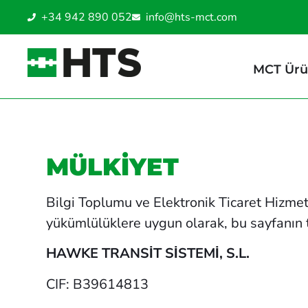
+34 942 890 052
info@hts-mct.com
MCT Ürü
MÜLKİYET
Bilgi Toplumu ve Elektronik Ticaret Hizmet
yükümlülüklere uygun olarak, bu sayfanın tüz
HAWKE TRANSİT SİSTEMİ, S.L.
CIF: B39614813