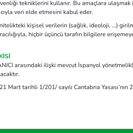
enliği tekniklerini kullanır. Bu amaçlara ulaşmak iç
acıyla veri elde etmesini kabul eder.
elikteki kişisel verilerin (sağlık, ideoloji, …) gir
aracılığıyla, hiçbir üçüncü tarafın bilgilere erişemey
̇Sİ
rasındaki ilişki mevcut İspanyol yönetmeliklerine
caktır.
21 Mart tarihli 1/201/ sayılı Cantabria Yasası’nın
.