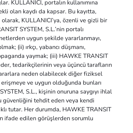
ağlar. KULLANICI, portalın kullanımına
ekli olan kaydı da kapsar. Bu kayıtta,
larak, KULLANICI’ya, özenli ve gizli bir
RANSIT SYSTEM, S.L.’nin portalı
hizmetlerden uygun şekilde yararlanmayı,
lmak; (ii) ırkçı, yabancı düşmanı,
a propaganda yaymak; (iii) HAWKE TRANSIT
er, tedarikçilerinin veya üçüncü tarafların
ararlara neden olabilecek diğer fiziksel
na erişmeye ve uygun olduğunda bunları
TEM, S.L., kişinin onuruna saygıyı ihlal
u güvenliğini tehdit eden veya kendi
 saklı tutar. Her durumda, HAWKE TRANSIT
dan ifade edilen görüşlerden sorumlu