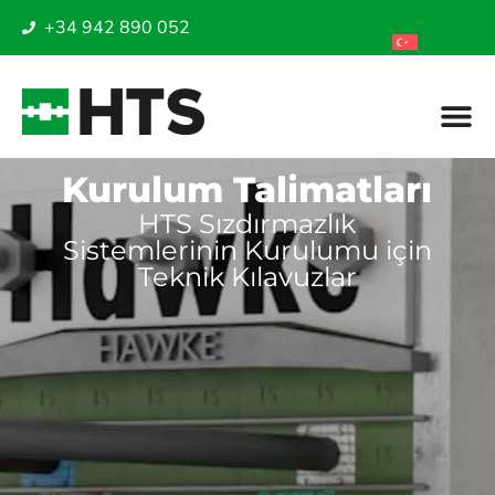
+34 942 890 052
Kurulum Talimatları
HTS Sızdırmazlık
Sistemlerinin Kurulumu için
Teknik Kılavuzlar