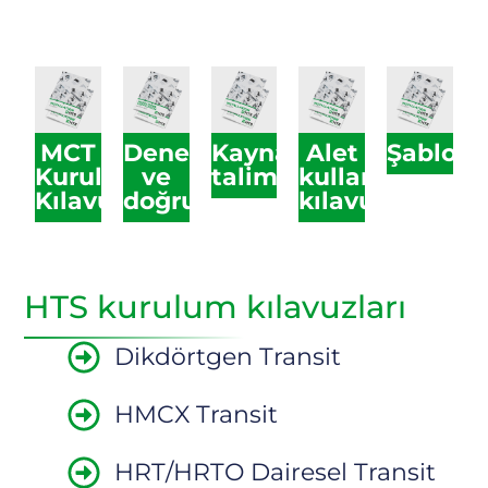
MCT
Denetim
Kaynak
Alet
Şablonl
Kurulum
ve
talimatları
kullanım
Kılavuzları
doğrulama
kılavuzları
HTS kurulum kılavuzları
Dikdörtgen Transit
HMCX Transit
HRT/HRTO Dairesel Transit