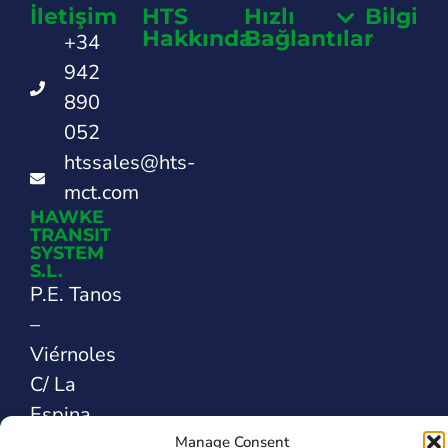
İletişim
HTS
Hızlı
Bilgi
Hakkında
Bağlantılar
+34
942
890
052
htssales@hts-
mct.com
HAWKE
TRANSIT
SYSTEM
S.L.
P.E. Tanos
–
Viérnoles
C/ La
Espina,
44
Manage Consent