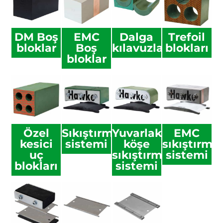
DM Boş
EMC
Dalga
Trefoil
bloklar
Boş
kılavuzları
blokları
bloklar
Özel
Sıkıştırma
Yuvarlak
EMC
kesici
sistemi
köşe
sıkıştırma
uç
sıkıştırma
sistemi
blokları
sistemi