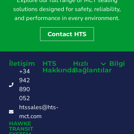
Explore our full range of MCT sealing
solutions designed for safety, reliability,
and performance in every environment.
Contact HTS
İletişim
HTS
Hızlı
Bilgi
Hakkında
Bağlantılar
+34
942
890
052
htssales@hts-
mct.com
HAWKE
TRANSIT