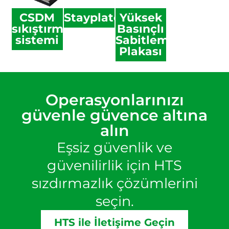
CSDM
Stayplate
Yüksek
sıkıştırma
Basınçlı
sistemi
Sabitleme
Plakası
Operasyonlarınızı
güvenle güvence altına
alın
Eşsiz güvenlik ve
güvenilirlik için HTS
sızdırmazlık çözümlerini
seçin.
HTS ile İletişime Geçin