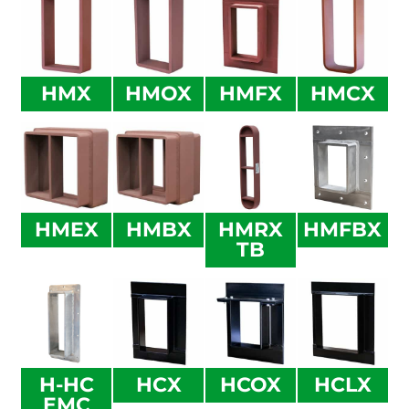
HMX
HMOX
HMFX
HMCX
HMEX
HMBX
HMRX
HMFBX
TB
H-HC
HCX
HCOX
HCLX
EMC