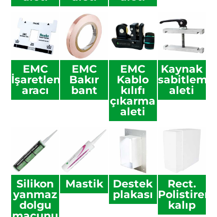
EMC
EMC
EMC
Kaynak
İşaretleme
Bakır
Kablo
sabitleme
aracı
bant
kılıfı
aleti
çıkarma
aleti
Silikon
Mastik
Destek
Rect.
yanmaz
plakası
Polistiren
dolgu
kalıp
macunu