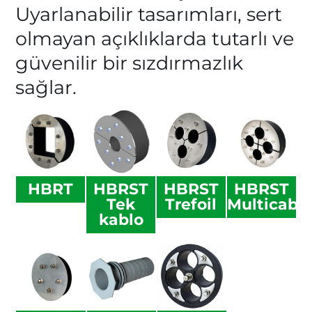
Uyarlanabilir tasarımları, sert
olmayan açıklıklarda tutarlı ve
güvenilir bir sızdırmazlık
sağlar.
HBRT
HBRST
HBRST
HBRST
Tek
Trefoil
Multicabl
kablo