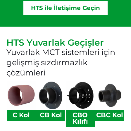
HTS ile İletişime Geçin
HTS Yuvarlak Geçişler
Yuvarlak MCT sistemleri için
gelişmiş sızdırmazlık
çözümleri
C Kol
CB Kol
CBO
CBC Kol
Kılıfı