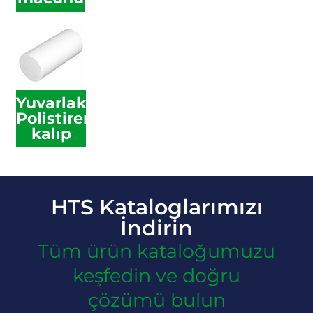
Yuvarlak
Polistiren
kalıp
HTS Kataloglarımızı
İndirin
Tüm ürün kataloğumuzu
keşfedin ve doğru
çözümü bulun