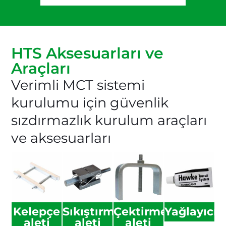
HTS Aksesuarları ve
Araçları
Verimli MCT sistemi
kurulumu için güvenlik
sızdırmazlık kurulum araçları
ve aksesuarları
Kelepçe
Sıkıştırma
Çektirme
Yağlayıcı
aleti
aleti
aleti