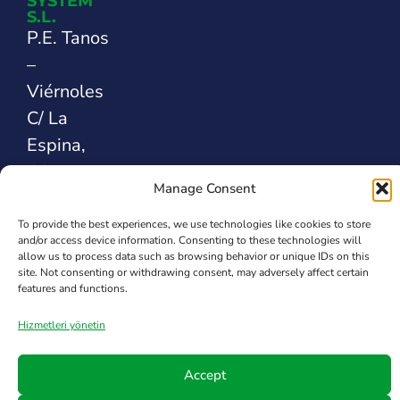
SYSTEM
S.L.
P.E. Tanos
–
Viérnoles
C/ La
Espina,
44
Manage Consent
39300
Santander
To provide the best experiences, we use technologies like cookies to store
and/or access device information. Consenting to these technologies will
İSPANYA
allow us to process data such as browsing behavior or unique IDs on this
site. Not consenting or withdrawing consent, may adversely affect certain
features and functions.
Safety Sealing
Hizmetleri yönetin
Solutions
Accept