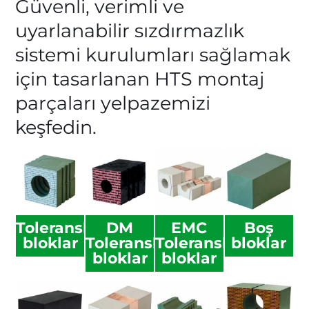
Güvenli, verimli ve
uyarlanabilir sızdırmazlık
sistemi kurulumları sağlamak
için tasarlanan HTS montaj
parçaları yelpazemizi
keşfedin.
Toleranslı
DM
EMC
Boş
bloklar
Toleranslı
Toleranslı
bloklar
bloklar
bloklar