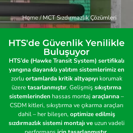
Home
/
MCT Sızdırmazlık Çözümleri
HTS'de Güvenlik Yenilikle
Buluşuyor
HTS’de (Hawke Transit System) sertifikalı
yangına dayanıklı yalıtım sistemlerimiz
en
zorlu
ortamlarda kritik altyapıyı
korumak
üzere
tasarlanmıştır
. Gelişmiş
sıkıştırma
sistemlerinden
hassas montaj
araçlarına
–
CSDM kitleri, sıkıştırma ve çıkarma araçları
dahil – her bileşen,
optimize edilmiş
sızdırmazlık sistemi montajı ve
uzun vadeli
performans
için tasarlanmıştır
.