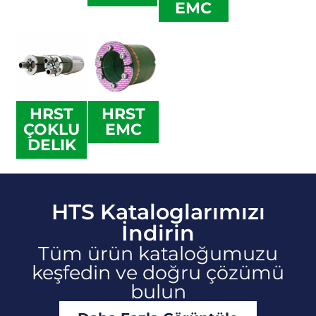
EMC
HRST
HRST
ÇOKLU
EMC
DELIK
HTS Kataloglarımızı
İndirin
Tüm ürün kataloğumuzu
keşfedin ve doğru çözümü
bulun