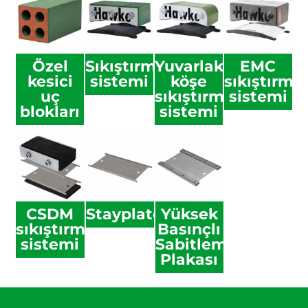
Özel
Sıkıştırma
Yuvarlak
EMC
kesici
sistemi
köşe
sıkıştırma
uç
sıkıştırma
sistemi
blokları
sistemi
CSDM
Stayplate
Yüksek
sıkıştırma
Basınçlı
sistemi
Sabitleme
Plakası