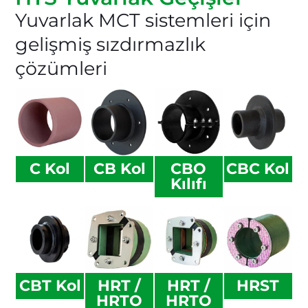
Yuvarlak MCT sistemleri için
gelişmiş sızdırmazlık
çözümleri
C Kol
CB Kol
CBO
CBC Kol
Kılıfı
CBT Kol
HRT /
HRT /
HRST
HRTO
HRTO