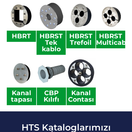
HBRT
HBRST
HBRST
HBRST
Tek
Trefoil
Multicabl
kablo
Kanal
CBP
Kanal
tapası
Kılıfı
Contası
HTS Kataloglarımızı