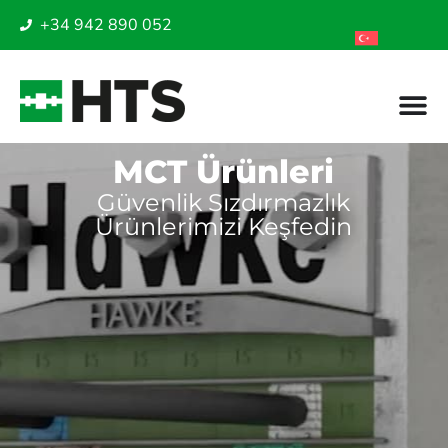
+34 942 890 052
MCT Ürünleri
Güvenlik Sızdırmazlık
Ürünlerimizi Keşfedin