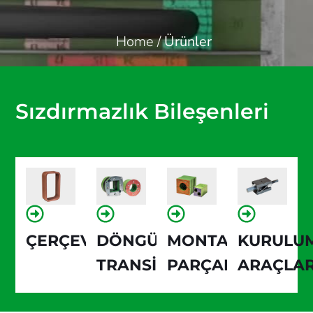
Home
/
Ürünler
Sızdırmazlık Bileşenleri
ÇERÇEVELER
DÖNGÜ
MONTAJ
KURULU
TRANSİT
PARÇALARI
ARAÇLAR