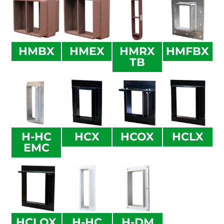
HMBX
HMEX
HMRX
HMFBX
TB
H-HC
HCX
HCOX
HCLX
EMC
HCLOX
H-HC
H-DM