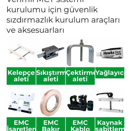
kurulumu için güvenlik
sızdırmazlık kurulum araçları
ve aksesuarları
Kelepçe
Sıkıştırma
Çektirme
Yağlayıcı
aleti
aleti
aleti
EMC
EMC
EMC
Kaynak
İşaretleme
Bakır
Kablo
sabitleme