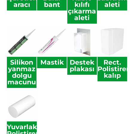
aracı
bant
kılıfı
aleti
çıkarma
aleti
Silikon
Mastik
Destek
Rect.
yanmaz
plakası
Polistiren
dolgu
kalıp
macunu
Yuvarlak
Polistiren