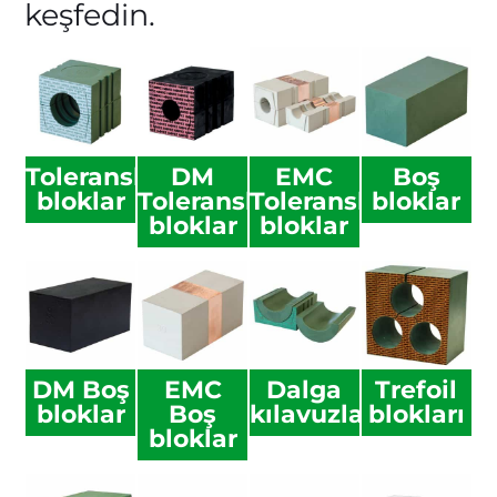
keşfedin.
Toleranslı
DM
EMC
Boş
bloklar
Toleranslı
Toleranslı
bloklar
bloklar
bloklar
DM Boş
EMC
Dalga
Trefoil
bloklar
Boş
kılavuzları
blokları
bloklar