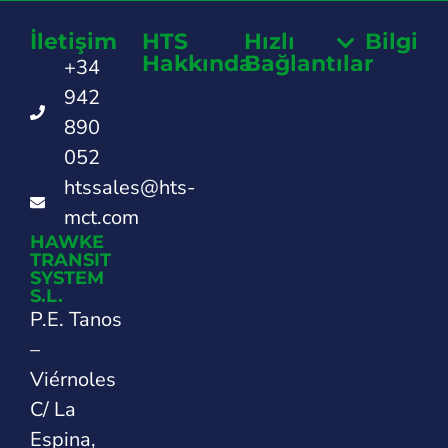
İletişim
HTS
Hızlı
Bilgi
Hakkında
Bağlantılar
+34
942
890
052
htssales@hts-
mct.com
HAWKE
TRANSIT
SYSTEM
S.L.
P.E. Tanos
–
Viérnoles
C/ La
Espina,