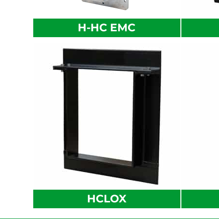
H-HC EMC
HCLOX