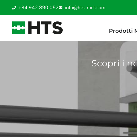
+34 942 890 052
info@hts-mct.com
Prodotti
Scopri i no