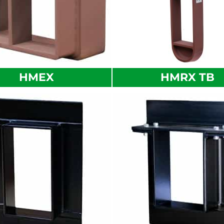
HMEX
HMRX TB