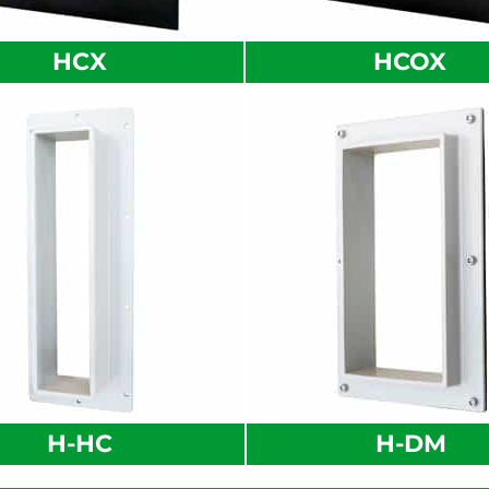
HCX
HCOX
H-HC
H-DM