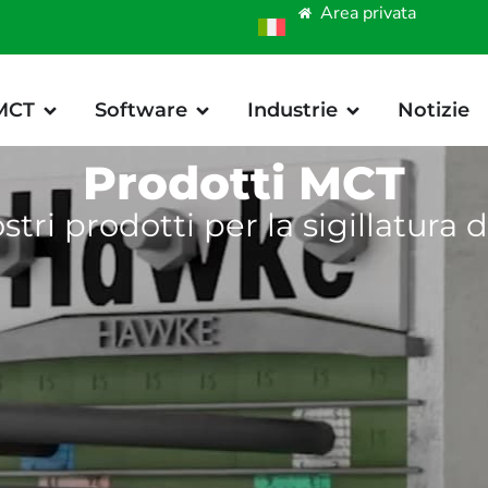
Area privata
 MCT
Software
Industrie
Notizie
Prodotti MCT
stri prodotti per la sigillatura 