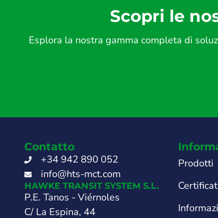
Scopri le nos
Esplora la nostra gamma completa di soluzio
Contatto
Inform
+34 942 890 052
Prodotti
info@hts-mct.com
Certificat
HAWKE TRANSIT SYSTEM S.L.
P.E. Tanos - Viérnoles
Informaz
C/ La Espina, 44