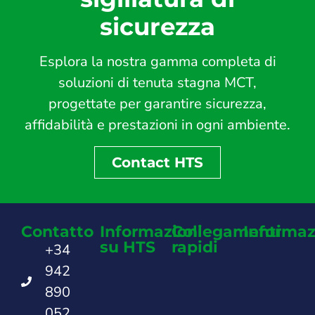
sicurezza
Esplora la nostra gamma completa di
soluzioni di tenuta stagna MCT,
progettate per garantire sicurezza,
affidabilità e prestazioni in ogni ambiente.
Contact HTS
Contatto
Informazioni
Collegamenti
Informaz
su HTS
rapidi
+34
942
890
052