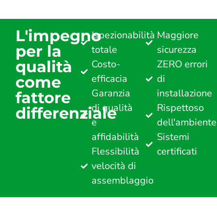
L'impegno
Ispezionabilità
Maggiore
per la
totale
sicurezza
qualità
Costo-
ZERO errori
efficacia
di
come
Garanzia
installazione
fattore
di qualità
Rispettoso
differenziale
e
dell'ambiente
affidabilità
Sistemi
Flessibilità
certificati
velocità di
assemblaggio