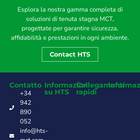
Esplora la nostra gamma completa di
soluzioni di tenuta stagna MCT,
progettate per garantire sicurezza,
affidabilità e prestazioni in ogni ambiente.
Contact HTS
Contatto
Informazioni
Collegamenti
Informaz
su HTS
rapidi
+34
942
890
052
info@hts-