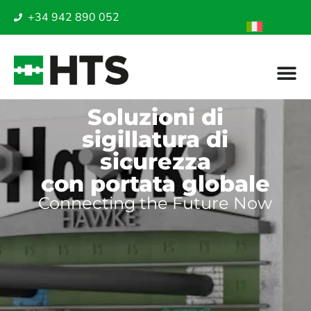
+34 942 890 052
Soluzioni di
sigillatura di
sicurezza
con portata globale
Connecting the Future Now