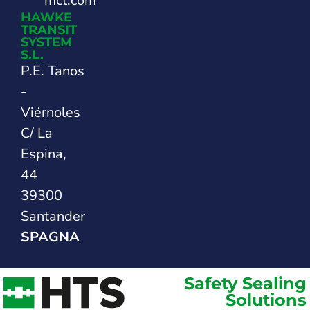
mct.com
HAWKE
TRANSIT
SYSTEM
S.L.
P.E. Tanos
-
Viérnoles
C/ La
Espina,
44
39300
Santander
SPAGNA
Safety Sealing
Solutions