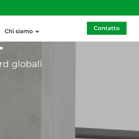
Contatto
Chi siamo
T
rd globali