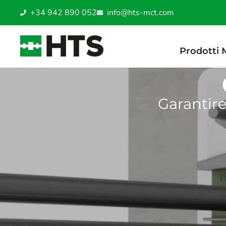
+34 942 890 052
info@hts-mct.com
Prodotti
Garantire