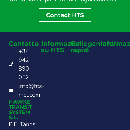
Contact HTS
Contatto
Informazioni
Collegamenti
Informaz
su HTS
rapidi
+34
942
890
052
info@hts-
mct.com
HAWKE
TRANSIT
SYSTEM
S.L.
P.E. Tanos