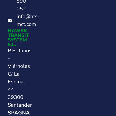
890
052
info@hts-
mct.com
HAWKE
TRANSIT
SYSTEM
S.L.
P.E. Tanos
-
Viérnoles
C/ La
Espina,
44
39300
Santander
SPAGNA