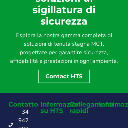
sigillatura di
sicurezza
Esplora la nostra gamma completa di
soluzioni di tenuta stagna MCT,
progettate per garantire sicurezza,
affidabilità e prestazioni in ogni ambiente.
Contact HTS
Contatto
Informazioni
Collegamenti
Informaz
su HTS
rapidi
+34
942