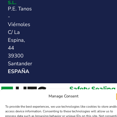
S.L.
P.E. Tanos
-
Viérnoles
C/ La
Espina,
44
39300
Santander
ESPAÑA
Safety Sealing
Solutions
Manage Consent
To provide the best experiences, we use technologies like cookies to store and/o
access device information. Consenting to these technologies will allow us to
process data such as browsing behavior or unique IDs on this site. Not consent