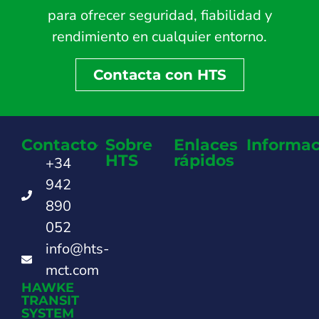
para ofrecer seguridad, fiabilidad y
rendimiento en cualquier entorno.
Contacta con HTS
Contacto
Sobre
Enlaces
Informac
HTS
rápidos
+34
942
890
052
info@hts-
mct.com
HAWKE
TRANSIT
SYSTEM