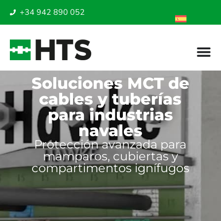
+34 942 890 052
Soluciones MCT de
cables y tuberías
para industrias
navales
Protección avanzada para
mamparos, cubiertas y
compartimentos ignífugos