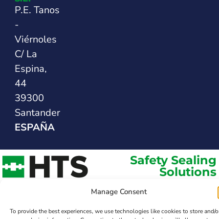
P.E. Tanos
-
Viérnoles
C/ La
Espina,
44
39300
Santander
ESPAÑA
Safety Sealing
Solutions
Manage Consent
To provide the best experiences, we use technologies like cookies to store and/o