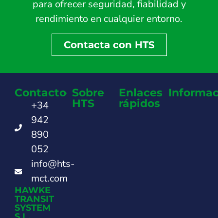
para ofrecer seguridad, fiabilidad y
rendimiento en cualquier entorno.
Contacta con HTS
Contacto
Sobre
Enlaces
Informac
HTS
rápidos
+34
942
890
052
info@hts-
mct.com
HAWKE
TRANSIT
SYSTEM
S.L.