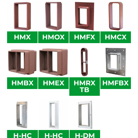
HMX
HMOX
HMFX
HMCX
HMBX
HMEX
HMRX
HMFBX
TB
H-HC
H-HC
H-DM