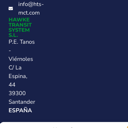
info@hts-
mct.com
HAWKE
TRANSIT
SYSTEM
S.L.
P.E. Tanos
-
Viérnoles
C/ La
Espina,
44
39300
Santander
ESPAÑA