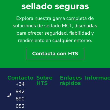
sellado seguras
Explora nuestra gama completa de
soluciones de sellado MCT, diseñadas
para ofrecer seguridad, fiabilidad y
rendimiento en cualquier entorno.
Contacta con HTS
Contacto
Sobre
Enlaces
Informac
HTS
rápidos
+34
942
890
052