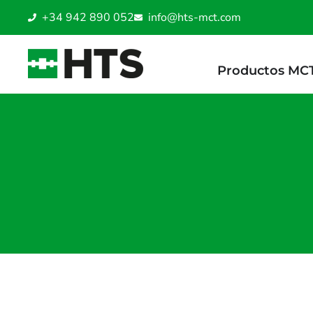
+34 942 890 052
info@hts-mct.com
Productos MC