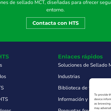
es de sellado MCT, diseñadas para ofrecer seguri
entorno.
Contacta con HTS
HTS
Enlaces rápidos
s
Soluciones de Sellado
dos
Industrias
TS
Biblioteca de fichas téc
To provide t
 HTS
Información y asistencia
device infor
as browsing 
may adversel
idores
Preguntas frecuentes s