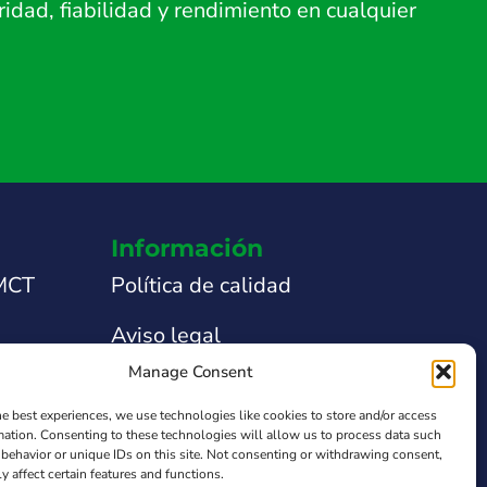
dad, fiabilidad y rendimiento en cualquier
Información
 MCT
Política de calidad
Aviso legal
Manage Consent
nicas
Política de privacidad
he best experiences, we use technologies like cookies to store and/or access
 técnica
Política de Cookies
mation. Consenting to these technologies will allow us to process data such
behavior or unique IDs on this site. Not consenting or withdrawing consent,
y affect certain features and functions.
obre el
Ley de Transparencia