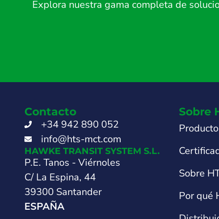
Explora nuestra gama completa de solucion
Contacto
Sobre 
+34 942 890 052
Producto
info@hts-mct.com
Certifica
HAWKE TRANSIT SYSTEM S.L.
P.E. Tanos - Viérnoles
Sobre H
C/ La Espina, 44
39300 Santander
Por qué
ESPAÑA
Distribu