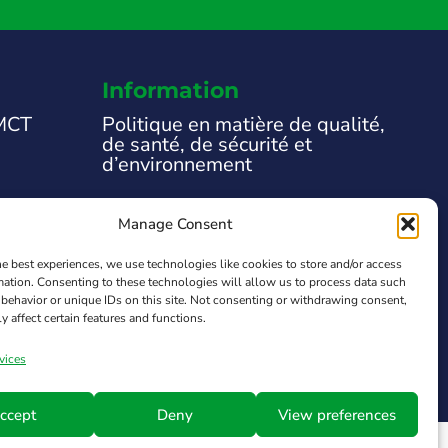
Information
 MCT
Politique en matière de qualité,
de santé, de sécurité et
d’environnement
Mentions légales
Manage Consent
Politique de confidentialité
he best experiences, we use technologies like cookies to store and/or access
 et
mation. Consenting to these technologies will allow us to process data such
Politique relative aux cookies
behavior or unique IDs on this site. Not consenting or withdrawing consent,
y affect certain features and functions.
Transparency Law
vices
ccept
Deny
View preferences