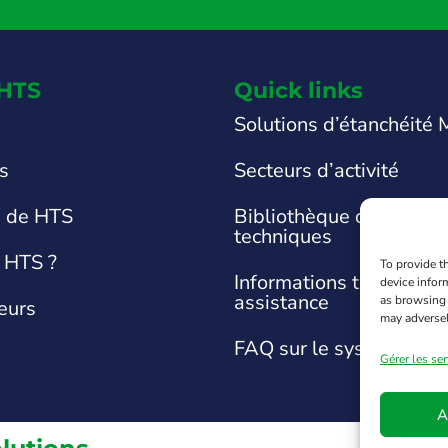
HTS
Quick links
Solutions d’étanchéité
ts
Secteurs d’activité
s de HTS
Bibliothèque de fiches
techniques
 HTS ?
To provide t
Informations techniques
device infor
assistance
as browsing 
eurs
may adversel
FAQ sur le système
Gérer les ser
A