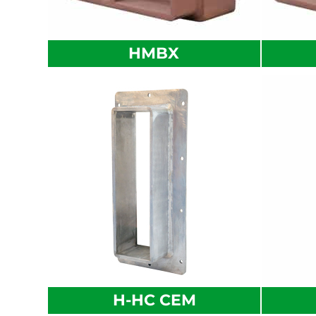
HMBX
H-HC CEM