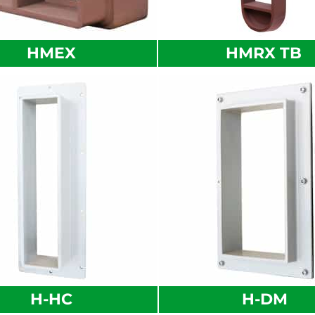
HMEX
HMRX TB
H-HC
H-DM