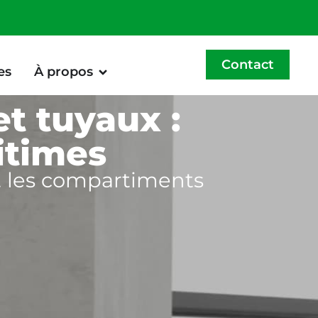
Contact
es
À propos
t tuyaux :
itimes
et les compartiments