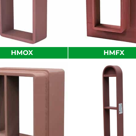
HMOX
HMFX