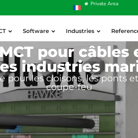
Private Area
CT
Software
Industries
Referenc
 MCT pour câbles e
les industries mar
e pour les cloisons, les ponts 
coupe-feu