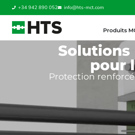
+34 942 890 052
info@hts-mct.com
Produits M
Solutions
pour 
Protection renforcé