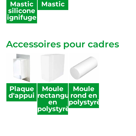
Mastic
Mastic
silicone
ignifuge
Accessoires pour cadres
Plaque
Moule
Moule
d'appui
rectangulaire
rond en
en
polystyrène
polystyrène