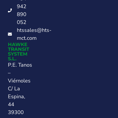
942
890
052
htssales@hts-
mct.com
HAWKE
TRANSIT
SYSTEM
S.L.
P.E. Tanos
–
Viérnoles
C/ La
Espina,
44
39300