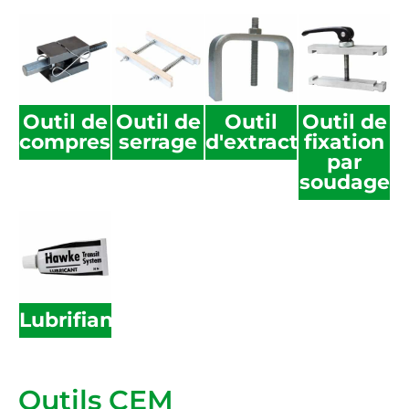
Outil de
Outil de
Outil
Outil de
compression
serrage
d'extraction
fixation
par
soudage
Lubrifiant
Outils CEM