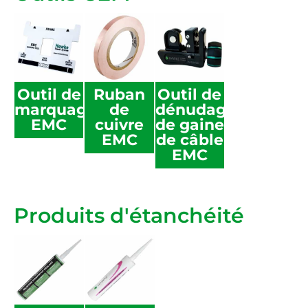
Outil de
Ruban
Outil de
marquage
de
dénudage
EMC
cuivre
de gaine
EMC
de câble
EMC
Produits d'étanchéité