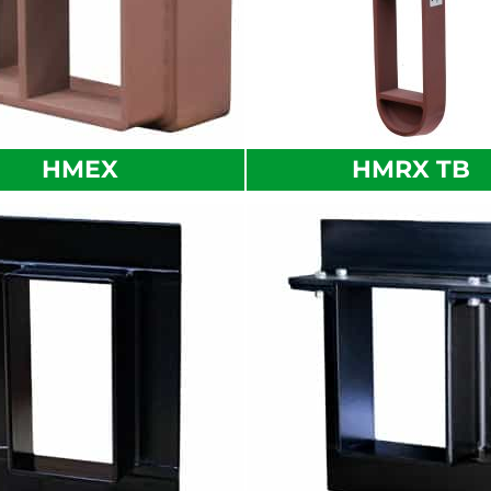
HMEX
HMRX TB