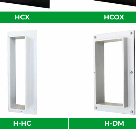
HCX
HCOX
H-HC
H-DM