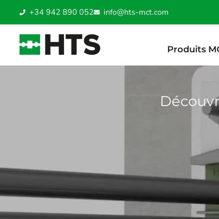
+34 942 890 052
info@hts-mct.com
Produits M
Découvre