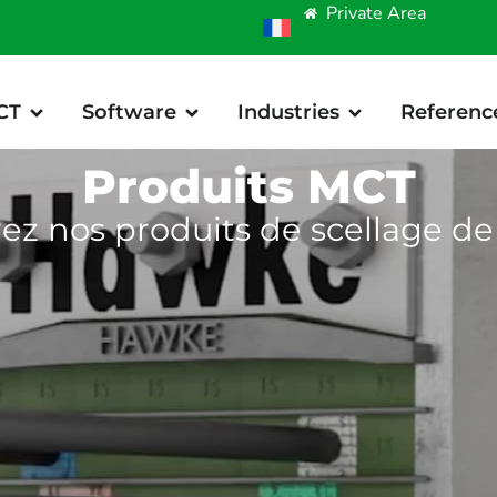
Private Area
CT
Software
Industries
Referenc
Produits MCT
z nos produits de scellage de