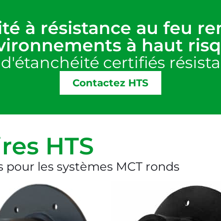
té à résistance au feu re
vironnements à haut risq
'étanchéité certifiés résist
Contactez HTS
ires HTS​
s pour les systèmes MCT ronds