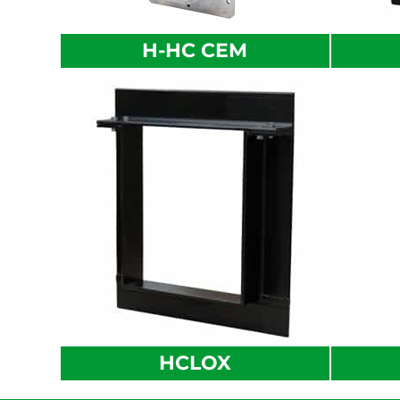
H-HC CEM
HCLOX