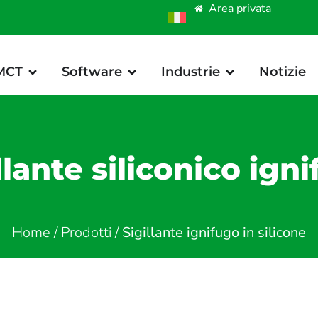
Area privata
 MCT
Software
Industrie
Notizie
llante siliconico ign
Home
/
Prodotti
/
Sigillante ignifugo in silicone