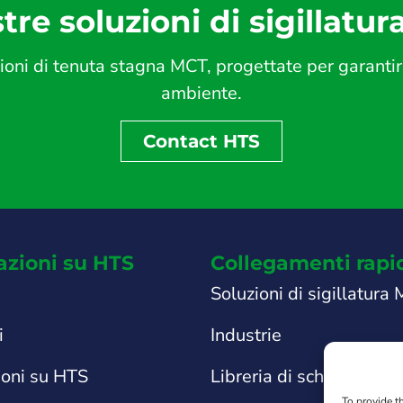
tre soluzioni di sigillatur
ni di tenuta stagna MCT, progettate per garantire s
ambiente.
Contact HTS
azioni su HTS
Collegamenti rapi
Soluzioni di sigillatura
i
Industrie
ioni su HTS
Libreria di schede tecni
To provide t