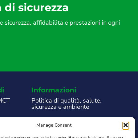
a di sicurezza
icurezza, affidabilità e prestazioni in ogni
di
Informazioni
 MCT
Politica di qualità, salute,
sicurezza e ambiente
Note Legali
Manage Consent
che
Informativa sulla privacy
he best experiences, we use technologies like cookies to store and/or access