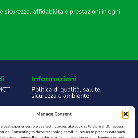
icurezza, affidabilità e prestazioni in ogni
di
Informazioni
 MCT
Politica di qualità, salute,
sicurezza e ambiente
Note Legali
Manage Consent
che
Informativa sulla privacy
he best experiences, we use technologies like cookies to store and/or access
 supporto
mation. Consenting to these technologies will allow us to process data such
behavior or unique IDs on this site. Not consenting or withdrawing consent,