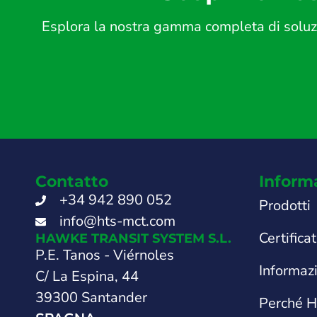
Esplora la nostra gamma completa di soluzio
Contatto
Inform
+34 942 890 052
Prodotti
info@hts-mct.com
Certificat
HAWKE TRANSIT SYSTEM S.L.
P.E. Tanos - Viérnoles
Informaz
C/ La Espina, 44
39300 Santander
Perché 