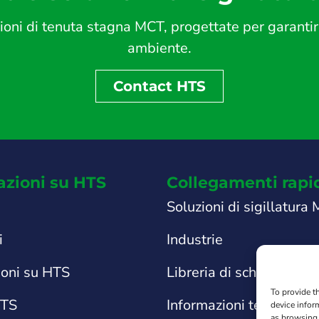
ni di tenuta stagna MCT, progettate per garantire s
ambiente.
Contact HTS
azioni su HTS
Collegamenti rapi
Soluzioni di sigillatura
i
Industrie
ioni su HTS
Libreria di schede tecni
To provide t
HTS
Informazioni tecniche e
device infor
as browsing 