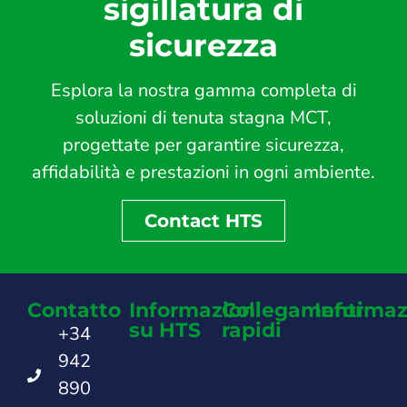
sigillatura di
sicurezza
Esplora la nostra gamma completa di
soluzioni di tenuta stagna MCT,
progettate per garantire sicurezza,
affidabilità e prestazioni in ogni ambiente.
Contact HTS
Contatto
Informazioni
Collegamenti
Informaz
su HTS
rapidi
+34
942
890