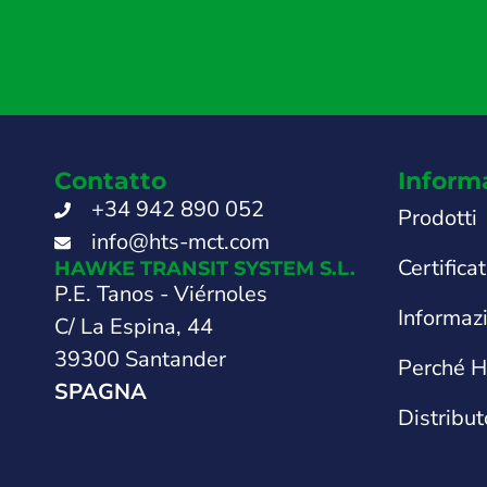
Contatto
Inform
+34 942 890 052
Prodotti
info@hts-mct.com
Certificat
HAWKE TRANSIT SYSTEM S.L.
P.E. Tanos - Viérnoles
Informaz
C/ La Espina, 44
39300 Santander
Perché 
SPAGNA
Distribut