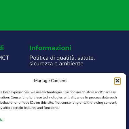
di
Informazioni
 MCT
Politica di qualità, salute,
sicurezza e ambiente
Note Legali
Manage Consent
che
Informativa sulla privacy
he best experiences, we use technologies like cookies to store and/or access
 supporto
mation. Consenting to these technologies will allow us to process data such
Informativa sui cookie
behavior or unique IDs on this site. Not consenting or withdrawing consent,
y affect certain features and functions.
 sistema
Transparency Law
izi