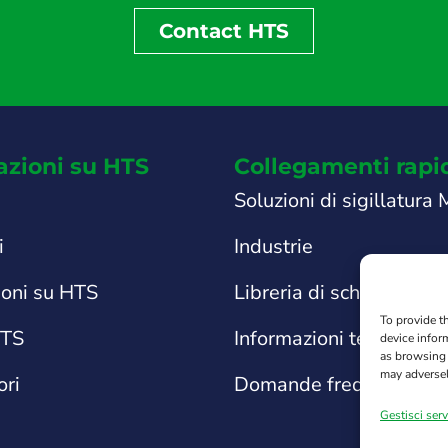
Contact HTS
azioni su HTS
Collegamenti rapi
Soluzioni di sigillatura
i
Industrie
ioni su HTS
Libreria di schede tecni
To provide t
HTS
Informazioni tecniche e
device infor
as browsing 
may adversel
ori
Domande frequenti sul
Gestisci serv