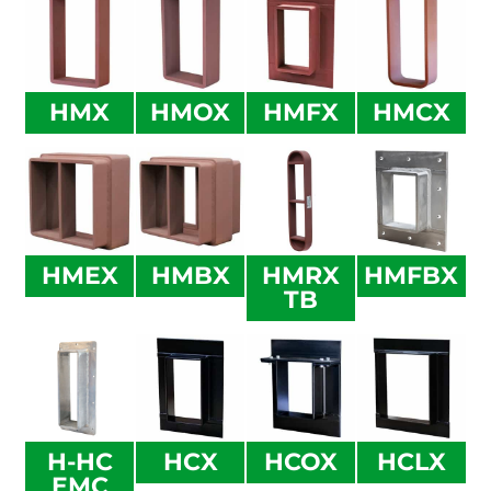
HMX
HMOX
HMFX
HMCX
HMEX
HMBX
HMRX
HMFBX
TB
H-HC
HCX
HCOX
HCLX
EMC