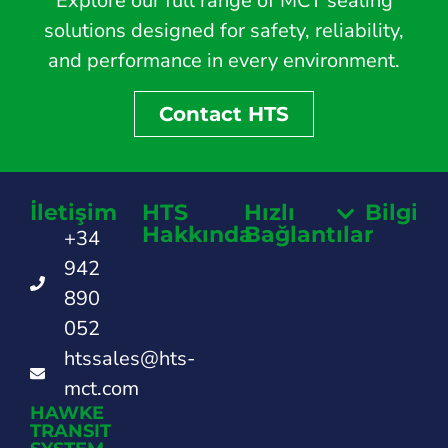
Explore our full range of MCT sealing
solutions designed for safety, reliability,
and performance in every environment.
Contact HTS
İletişim
HTS
Hızlı
Bilgi
Hakkında
Bağlantılar
+34
942
890
052
htssales@hts-
mct.com
HAWKE
TRANSIT