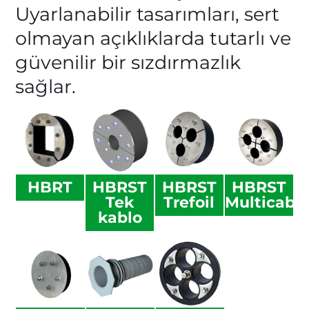
Uyarlanabilir tasarımları, sert
olmayan açıklıklarda tutarlı ve
güvenilir bir sızdırmazlık
sağlar.
HBRT
HBRST
HBRST
HBRST
Tek
Trefoil
Multicabl
kablo