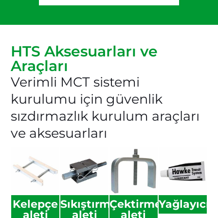
HTS Aksesuarları ve
Araçları
Verimli MCT sistemi
kurulumu için güvenlik
sızdırmazlık kurulum araçları
ve aksesuarları
Kelepçe
Sıkıştırma
Çektirme
Yağlayıcı
aleti
aleti
aleti