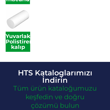
Yuvarlak
Polistiren
kalıp
HTS Kataloglarımızı
İndirin
Tüm ürün kataloğumuzu
keşfedin ve doğru
çözümü bulun