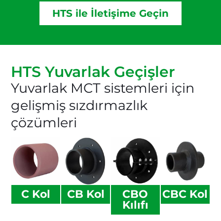
HTS ile İletişime Geçin
HTS Yuvarlak Geçişler
Yuvarlak MCT sistemleri için
gelişmiş sızdırmazlık
çözümleri
C Kol
CB Kol
CBO
CBC Kol
Kılıfı