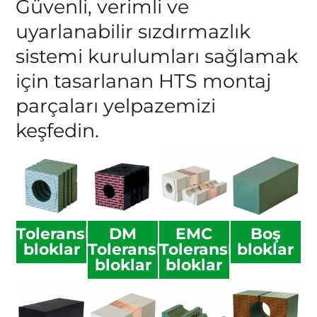
Güvenli, verimli ve
uyarlanabilir sızdırmazlık
sistemi kurulumları sağlamak
için tasarlanan HTS montaj
parçaları yelpazemizi
keşfedin.
Toleranslı
DM
EMC
Boş
bloklar
Toleranslı
Toleranslı
bloklar
bloklar
bloklar