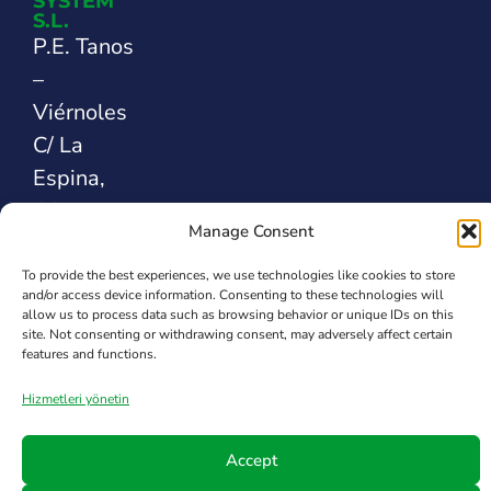
SYSTEM
S.L.
P.E. Tanos
–
Viérnoles
C/ La
Espina,
44
Manage Consent
39300
Santander
To provide the best experiences, we use technologies like cookies to store
and/or access device information. Consenting to these technologies will
İSPANYA
allow us to process data such as browsing behavior or unique IDs on this
site. Not consenting or withdrawing consent, may adversely affect certain
features and functions.
Safety Sealing
Hizmetleri yönetin
Solutions
Accept