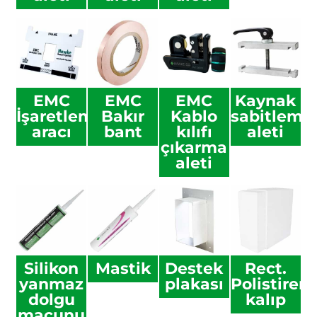
EMC
EMC
EMC
Kaynak
İşaretleme
Bakır
Kablo
sabitleme
aracı
bant
kılıfı
aleti
çıkarma
aleti
Silikon
Mastik
Destek
Rect.
yanmaz
plakası
Polistiren
dolgu
kalıp
macunu