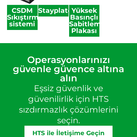
CSDM
Stayplate
Yüksek
Sıkıştırma
Basınçlı
sistemi
Sabitleme
Plakası
Operasyonlarınızı
güvenle güvence altına
alın
Eşsiz güvenlik ve
güvenilirlik için HTS
sızdırmazlık çözümlerini
seçin.
HTS ile İletişime Geçin