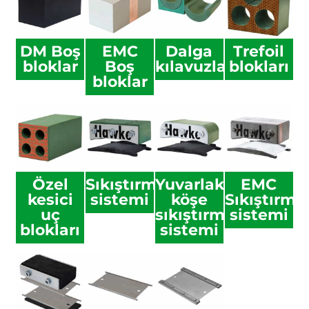
DM Boş
EMC
Dalga
Trefoil
bloklar
Boş
kılavuzları
blokları
bloklar
Özel
Sıkıştırma
Yuvarlak
EMC
kesici
sistemi
köşe
Sıkıştırma
uç
sıkıştırma
sistemi
blokları
sistemi