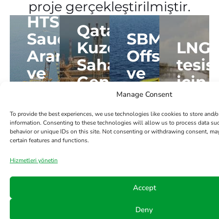
proje gerçekleştirilmiştir.
HTS,
Qatargas
Saudi
SBM
Kuzey
LNG
Aramco
Offshore
Sahası
tesis
ve
ve
Genişletme
için
L&T
HTS
Singap
Projesi
Sızdı
Manage Consent
Çin'de
ile
güçlerini
SLNG
Suudi
Qatargas
için
Siste
To provide the best experiences, we use technologies like cookies to store and/o
Fast4Ward®
sözleşme
birleştirdi
Gaz
information. Consenting to these technologies will allow us to process data s
Arabistan'da
Kuzey
Tedarik
behavior or unique IDs on this site. Not consenting or withdrawing consent, may
programı
imzaladı
Termina
certain features and functions.
Hidrokarbon
Saha
projesi
Çoklu
Daha Fazla Görüntüle
Hizmetleri yönetin
CRPO
Genişletme
Kablo/Boru
Projesi
Projesi
HTS,
Accept
Transit
bu
sistemleri
LTEH
Saipem
Deny
gelişmiş
için