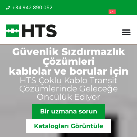
+34 942 890 052
Güvenlik Sızdırmazlık
Çözümleri
kablolar ve borular için
HTS Çoklu Kablo Transit
Çözümlerinde Geleceğe
Öncülük Ediyor
Bir uzmana sorun
Katalogları Görüntüle