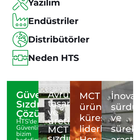
Yazılım
Endüstriler
Distribütörler
Neden HTS
Güvenlik
Avrupa'da
MCT
İnovas
tasarlanan
Sızdırmazlık
ürünlerinde
sürdür
ve
Çözümleri
küresel
ve
üretilen
HTS'de
liderler.
sürekl
Güvenlik
MCT
bizim
sızdırmazlık
Her
araşt