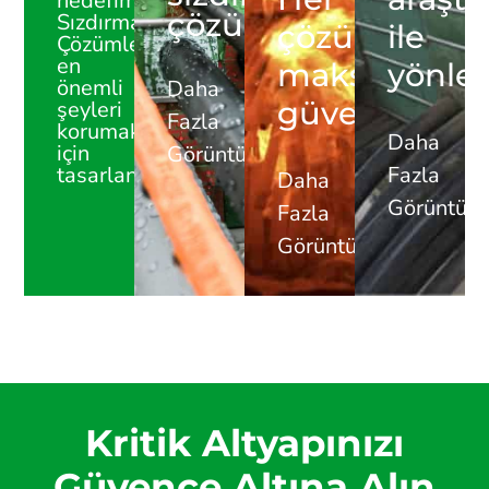
hedefimizdir.
çözümleri
Sızdırmazlık
çözümde
ile
Çözümlerimiz
en
maksimum
yönlen
önemli
Daha
güvenilirlik
şeyleri
Fazla
korumak
Daha
için
Görüntüle
tasarlanmıştır.
Fazla
Daha
Görüntüle
Fazla
Görüntüle
Kritik Altyapınızı
Güvence Altına Alın