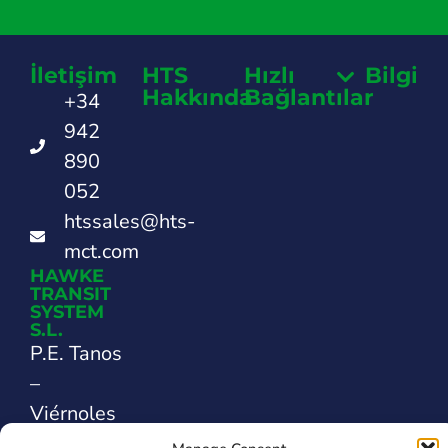
İletişim
HTS
Hızlı
Bilgi
Hakkında
Bağlantılar
+34
942
890
052
htssales@hts-
mct.com
HAWKE
TRANSIT
SYSTEM
S.L.
P.E. Tanos
–
Viérnoles
C/ La