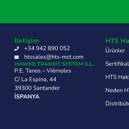
İletişim
HTS Ha
+34 942 890 052
Ürünler
htssales@hts-mct.com
Sertifika
HAWKE TRANSIT SYSTEM S.L.
P.E. Tanos – Viérnoles
HTS Hak
C/ La Espina, 44
39300 Santander
Neden H
İSPANYA
Distribüt