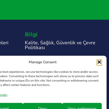
Bilgi
leri
Kalite, Sağlık, Güvenlik ve Çevre
Politikası
Yasal Uyarı
Manage Consent
Gizlilik Politikası
he best experiences, we use technologies like cookies to store and/or access
mation. Consenting to these technologies will allow us to process data such
Çerez Politikası
behavior or unique IDs on this site. Not consenting or withdrawing consent,
y affect certain features and functions.
Transparency Law
önetin
ccept
Deny
View preferences