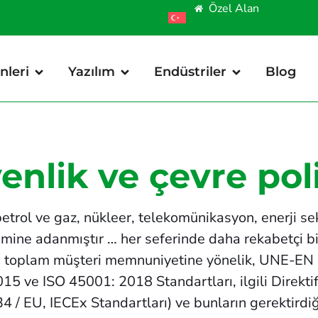
Özel Alan
nleri
Yazılım
Endüstriler
Blog
venlik ve çevre pol
etrol ve gaz, nükleer, telekomünikasyon, enerji sekt
imine adanmıştır … her seferinde daha rekabetçi bir
 ve toplam müşteri memnuniyetine yönelik, UNE-EN
 ve ISO 45001: 2018 Standartları, ilgili Direktif
4 / EU, IECEx Standartları) ve bunların gerektirdiğ