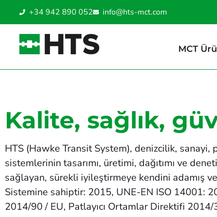
+34 942 890 052
info@hts-mct.com
MCT Ürü
Kalite, sağlık, gü
HTS (Hawke Transit System), denizcilik, sanayi, p
sistemlerinin tasarımı, üretimi, dağıtımı ve denet
sağlayan, sürekli iyileştirmeye kendini adamış
Sistemine sahiptir: 2015, UNE-EN ISO 14001: 2015
2014/90 / EU, Patlayıcı Ortamlar Direktifi 2014/3