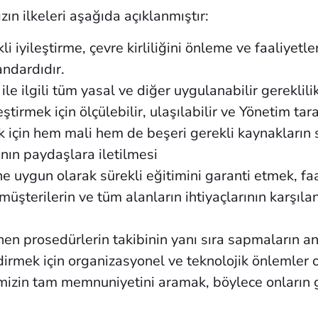
zın ilkeleri aşağıda açıklanmıştır:
i iyileştirme, çevre kirliliğini önleme ve faaliyetl
ndardıdır.
ile ilgili tüm yasal ve diğer uygulanabilir gereklil
leştirmek için ölçülebilir, ulaşılabilir ve Yönetim t
 için hem mali hem de beşeri gerekli kaynakların
ının paydaşlara iletilmesi
ine uygun olarak sürekli eğitimini garanti etmek, f
üşterilerin ve tüm alanların ihtiyaçlarının karşıla
en prosedürlerin takibinin yanı sıra sapmaların an
dirmek için organizasyonel ve teknolojik önlemler 
rimizin tam memnuniyetini aramak, böylece onların