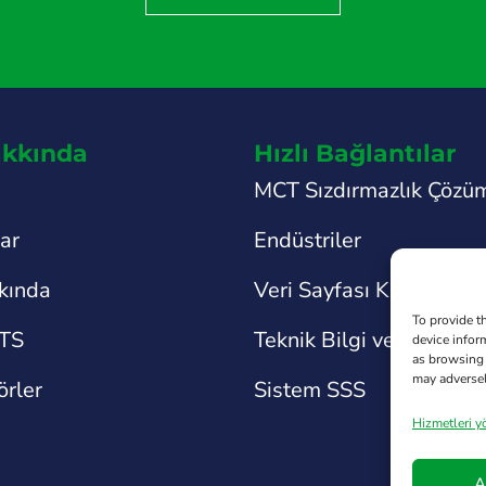
kkında
Hızlı Bağlantılar
MCT Sızdırmazlık Çözüm
lar
Endüstriler
kında
Veri Sayfası Kitaplığı
To provide t
TS
Teknik Bilgi ve Destek
device infor
as browsing 
may adversel
örler
Sistem SSS
Hizmetleri y
A