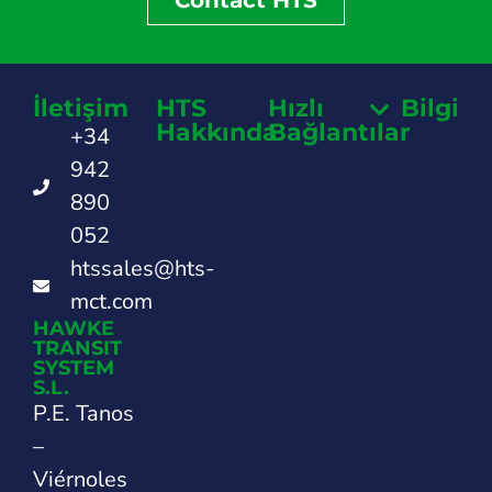
Contact HTS
İletişim
HTS
Hızlı
Bilgi
Hakkında
Bağlantılar
+34
942
890
052
htssales@hts-
mct.com
HAWKE
TRANSIT
SYSTEM
S.L.
P.E. Tanos
–
Viérnoles