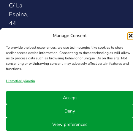
C/ La
Espina,
44
39300
Manage Consent
Santander
To provide the best experiences, we use technologies like cookies to store
İSPANYA
and/or access device information. Consenting to these technologies will allow
us to process data such as browsing behavior or unique IDs on this site. Not
consenting or withdrawing consent, may adversely affect certain features and
Safety Sealing
functions.
Solutions
Hizmetleri yönetin
Accept
Deny
View preferences