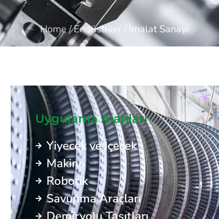
Home
/
Endüstriler
/
İmalat Sanayi
Uygulama Alanları
Yiyecek ve İçecek
Makine
Robotik
Savunma Araçları
Demiryolu Taşıtları