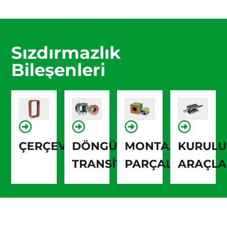
Sızdırmazlık
Bileşenleri
ÇERÇEVELER
DÖNGÜ
MONTAJ
KURUL
TRANSİT
PARÇALARI
ARAÇLA