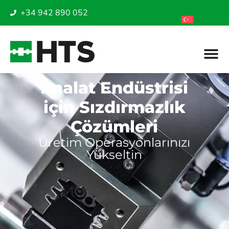
+34 942 890 052
İmalat Endüstrisi
için Sızdırmazlık
Çözümleri
Üretim Operasyonlarınızı
Yükseltin