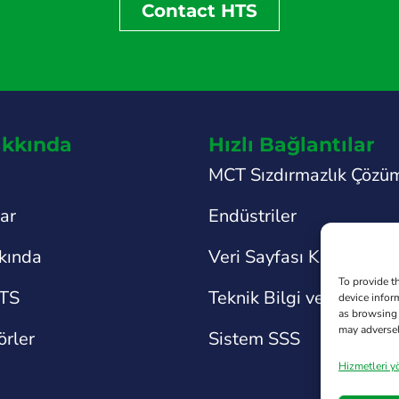
Contact HTS
kkında
Hızlı Bağlantılar
MCT Sızdırmazlık Çözüm
lar
Endüstriler
kında
Veri Sayfası Kitaplığı
To provide t
TS
Teknik Bilgi ve Destek
device infor
as browsing 
may adversel
örler
Sistem SSS
Hizmetleri y