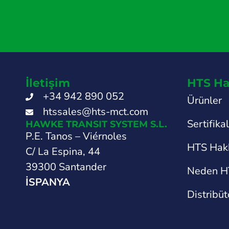
İletişim
HTS Ha
+34 942 890 052
Ürünler
htssales@hts-mct.com
Sertifika
HAWKE TRANSIT SYSTEM S.L.
P.E. Tanos – Viérnoles
HTS Hak
C/ La Espina, 44
39300 Santander
Neden H
İSPANYA
Distribüt