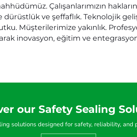
 taahhüdümüz. Çalışanlarımızın hakları
rüstlük ve şeffaflık. Teknolojik geliş
 tutku. Müşterilerimize yakınlık. Prof
larak inovasyon, eğitim ve entegrasyona
ver our Safety Sealing Sol
ing solutions designed for safety, reliability, an