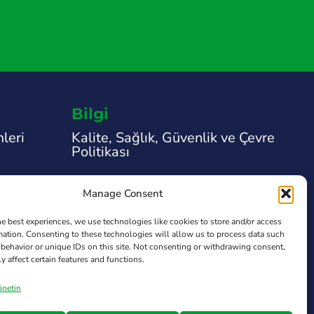
Bilgi
leri
Kalite, Sağlık, Güvenlik ve Çevre
Politikası
Yasal Uyarı
Manage Consent
Gizlilik Politikası
he best experiences, we use technologies like cookies to store and/or access
mation. Consenting to these technologies will allow us to process data such
Çerez Politikası
behavior or unique IDs on this site. Not consenting or withdrawing consent,
y affect certain features and functions.
Transparency Law
önetin