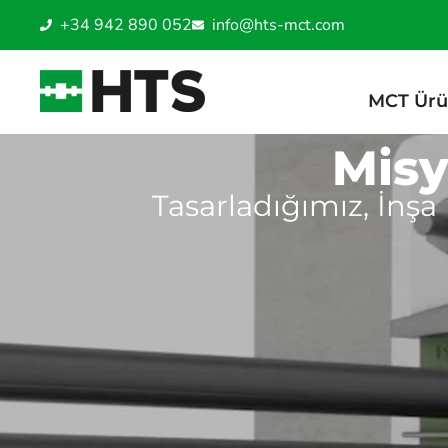
+34 942 890 052
info@hts-mct.com
MCT Ürü
Misy
Tasarladığımız, İnşa