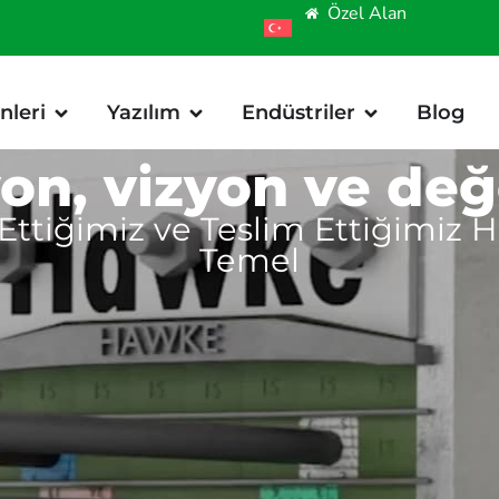
Özel Alan
nleri
Yazılım
Endüstriler
Blog
on, vizyon ve değ
 Ettiğimiz ve Teslim Ettiğimiz 
Temel