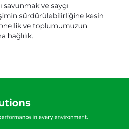
nı savunmak ve saygı
imin sürdürülebilirliğine kesin
esyonellik ve toplumumuzun
 bağlılık.
utions
d performance in every environment.