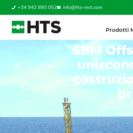
+34 942 890 052
info@hts-mct.com
Prodotti
SBM Offs
uniscono
costruzio
p