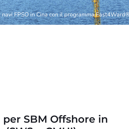
 di navi FPSO in Cina con il programma Fast4Ward
e per SBM Offshore in