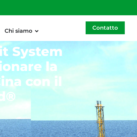
Contatto
Chi siamo
it System
ionare la
ina con il
d®