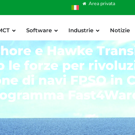
Area privata
 MCT
Software
Industrie
Notizie
hore e Hawke Trans
 le forze per rivoluz
ne di navi FPSO in C
rogramma Fast4War