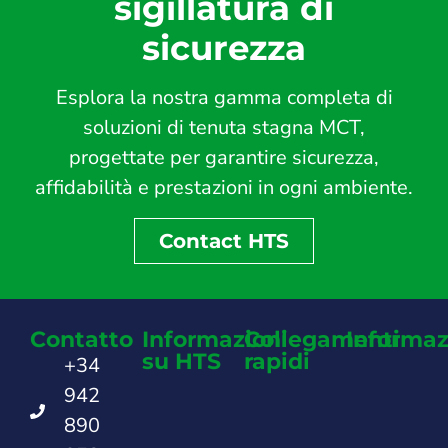
sigillatura di
sicurezza
Esplora la nostra gamma completa di
soluzioni di tenuta stagna MCT,
progettate per garantire sicurezza,
affidabilità e prestazioni in ogni ambiente.
Contact HTS
Contatto
Informazioni
Collegamenti
Informaz
su HTS
rapidi
+34
942
890