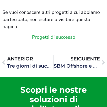
Se vuoi conoscere altri progetti a cui abbiamo
partecipato, non esitare a visitare questa
pagina.
Progetti di successo
ANTERIOR
SEIGUIENTE
Tre giorni di successo a Oil And Gas Asia: Hawke Transit System rafforza il suo impegno per l’industria del petrolio e del gas
SBM Offshore e Hawke Transit System uniscono le forze per rivoluzionare la costruzione di navi FPSO in Cina con il programma Fast4Ward®
Scopri le nostre
soluzioni di