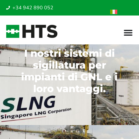
+34 942 890 052
I nostri sistemi di
sigillatura per
impianti di GNL e i
loro vantaggi.