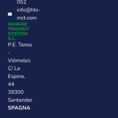
052
info@hts-
mct.com
HAWKE
TRANSIT
SYSTEM
S.L.
P.E. Tanos
-
Viérnoles
C/ La
Espina,
44
39300
Santander
SPAGNA