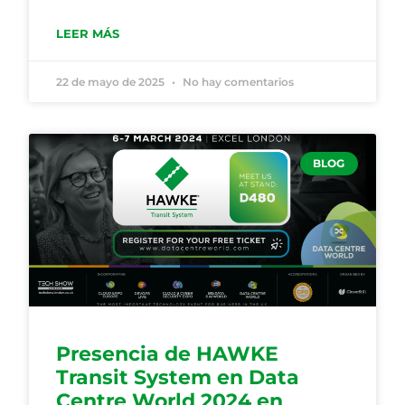
LEER MÁS
22 de mayo de 2025
No hay comentarios
BLOG
Presencia de HAWKE
Transit System en Data
Centre World 2024 en