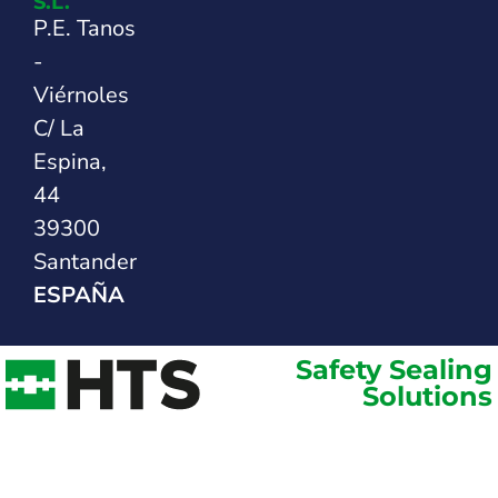
S.L.
P.E. Tanos
-
Viérnoles
C/ La
Espina,
44
39300
Santander
ESPAÑA
Safety Sealing
Solutions