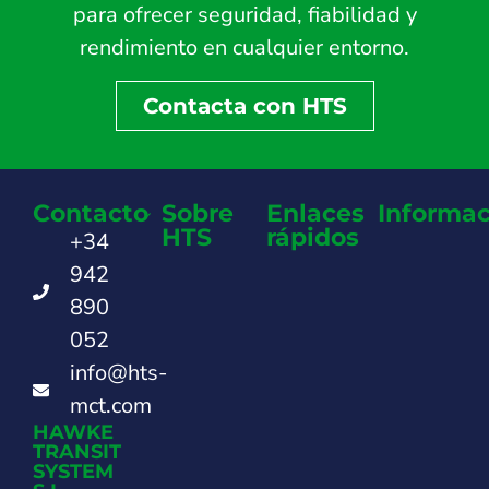
para ofrecer seguridad, fiabilidad y
rendimiento en cualquier entorno.
Contacta con HTS
Contacto
Sobre
Enlaces
Informac
HTS
rápidos
+34
942
890
052
info@hts-
mct.com
HAWKE
TRANSIT
SYSTEM