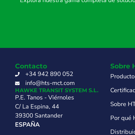
Explora nuestra gama completa de solucion
Contacto
Sobre 
+34 942 890 052
Producto
info@hts-mct.com
Certifica
HAWKE TRANSIT SYSTEM S.L.
P.E. Tanos - Viérnoles
Sobre H
C/ La Espina, 44
39300 Santander
Por qué
ESPAÑA
Distribu