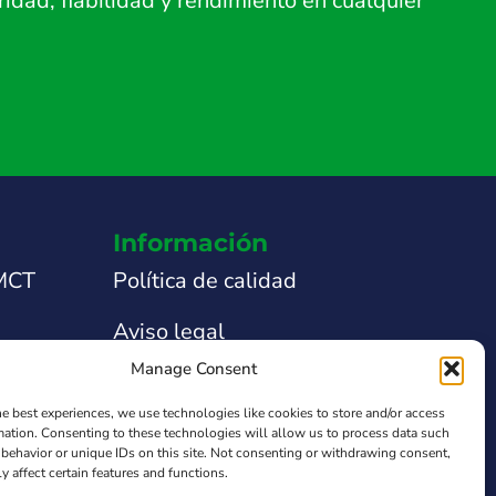
dad, fiabilidad y rendimiento en cualquier
Información
 MCT
Política de calidad
Aviso legal
Manage Consent
nicas
Política de privacidad
he best experiences, we use technologies like cookies to store and/or access
 técnica
Política de Cookies
mation. Consenting to these technologies will allow us to process data such
behavior or unique IDs on this site. Not consenting or withdrawing consent,
y affect certain features and functions.
obre el
Ley de Transparencia