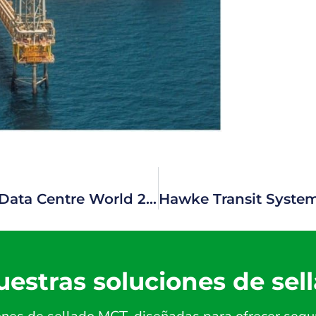
Presencia de HAWKE Transit System en Data Centre World 2024 en London
estras soluciones de sel