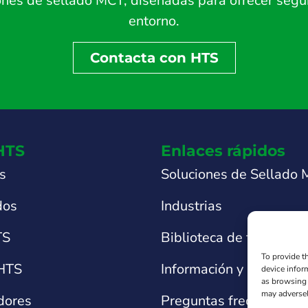
es de sellado MCT, diseñadas para ofrecer seguri
entorno.
Contacta con HTS
HTS
Enlaces rápidos
s
Soluciones de Sellado
dos
Industrias
TS
Biblioteca de fichas téc
To provide t
 HTS
Información y asistencia
device infor
as browsing 
may adversel
idores
Preguntas frecuentes s