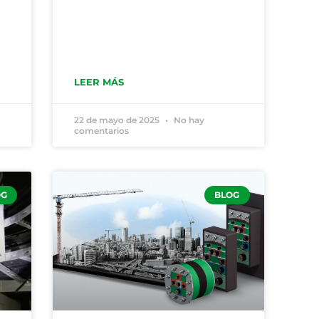
a
LEER MÁS
22 de mayo de 2025
No hay
comentarios
OG
BLOG