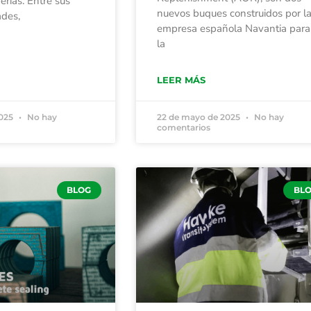
erías. Entre sus
nuevos buques construidos por l
ades,
empresa española Navantia para
la
LEER MÁS
2025
No hay
22 de mayo de 2025
No hay
comentarios
BLOG
BL