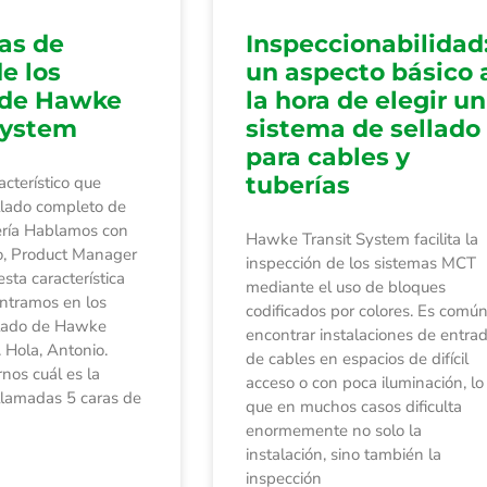
ras de
Inspeccionabilidad
de los
un aspecto básico 
 de Hawke
la hora de elegir un
System
sistema de sellado
para cables y
tuberías
acterístico que
ellado completo de
ería Hablamos con
Hawke Transit System facilita la
o, Product Manager
inspección de los sistemas MCT
sta característica
mediante el uso de bloques
ntramos en los
codificados por colores. Es comú
llado de Hawke
encontrar instalaciones de entra
 Hola, Antonio.
de cables en espacios de difícil
nos cuál es la
acceso o con poca iluminación, lo
 llamadas 5 caras de
que en muchos casos dificulta
enormemente no solo la
instalación, sino también la
inspección