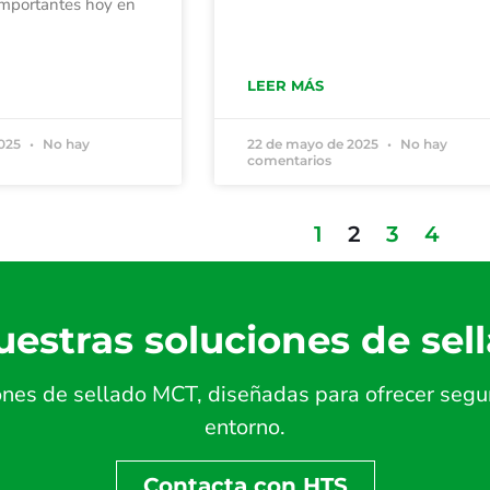
importantes hoy en
LEER MÁS
2025
No hay
22 de mayo de 2025
No hay
comentarios
1
2
3
4
estras soluciones de sel
es de sellado MCT, diseñadas para ofrecer seguri
entorno.
Contacta con HTS