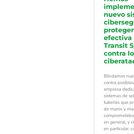
impleme
nuevo s
ciberseg
proteger
efectiva
Transit 
contra l
ciberata
Blindamos nues
contra posible
empresa dedica
sistemas de se
tuberías que pr
de muros y ma
comprometidos
en general, y c
en particular, 