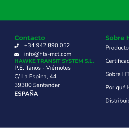
Contacto
Sobre 
+34 942 890 052
Producto
info@hts-mct.com
Certifica
HAWKE TRANSIT SYSTEM S.L.
P.E. Tanos - Viérnoles
Sobre H
C/ La Espina, 44
39300 Santander
Por qué
ESPAÑA
Distribu