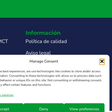
Información
 MCT
Política de calidad
Aviso legal
Manage Consent
nicas
Política de privacidad
he best experiences, we use technologies like cookies to store and/or access
 técnica
Política de Cookies
mation. Consenting to these technologies will allow us to process data such
behavior or unique IDs on this site. Not consenting or withdrawing consent,
y affect certain features and functions.
obre el
Ley de Transparencia
s servicios
ccept
Deny
View preferences