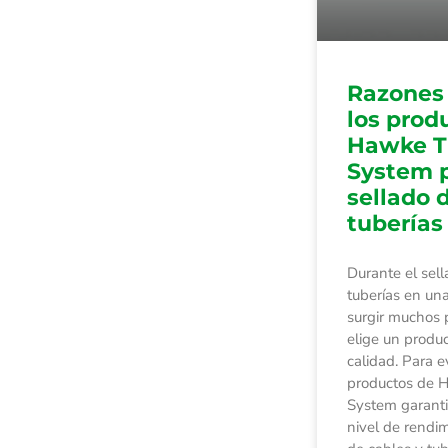
Razones 
los prod
Hawke T
System p
sellado 
tuberías
Durante el sel
tuberías en un
surgir muchos 
elige un produ
calidad. Para ev
productos de 
System garanti
nivel de rendim