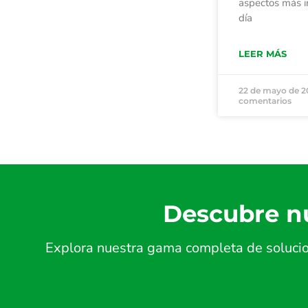
aspectos más 
día
LEER MÁS
22 de mayo de 
comentarios
Descubre nu
Explora nuestra gama completa de solucion