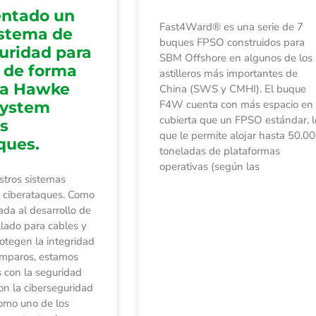
ntado un
Fast4Ward® es una serie de 7
istema de
buques FPSO construidos para
uridad para
SBM Offshore en algunos de los
 de forma
astilleros más importantes de
 a Hawke
China (SWS y CMHI). El buque
F4W cuenta con más espacio en
System
cubierta que un FPSO estándar, l
os
que le permite alojar hasta 50.0
ques.
toneladas de plataformas
operativas (según las
tros sistemas
s ciberataques. Como
da al desarrollo de
llado para cables y
otegen la integridad
mparos, estamos
 con la seguridad
on la ciberseguridad
como uno de los