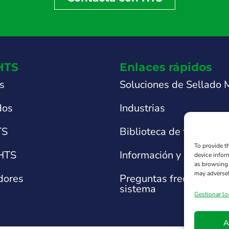
HTS
Enlaces rápidos
s
Soluciones de Sellado
dos
Industrias
TS
Biblioteca de fichas téc
To provide t
 HTS
Información y asistencia
device infor
as browsing 
may adversel
idores
Preguntas frecuentes s
sistema
Gestionar lo
A