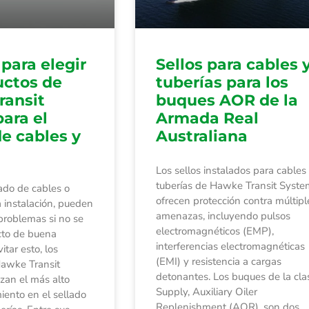
para elegir
Sellos para cables 
uctos de
tuberías para los
ransit
buques AOR de la
ara el
Armada Real
de cables y
Australiana
Los sellos instalados para cables
tuberías de Hawke Transit Syste
lado de cables o
ofrecen protección contra múltipl
a instalación, pueden
amenazas, incluyendo pulsos
problemas si no se
electromagnéticos (EMP),
cto de buena
interferencias electromagnéticas
itar esto, los
(EMI) y resistencia a cargas
Hawke Transit
detonantes. Los buques de la cla
zan el más alto
Supply, Auxiliary Oiler
iento en el sellado
Replenishment (AOR), son dos