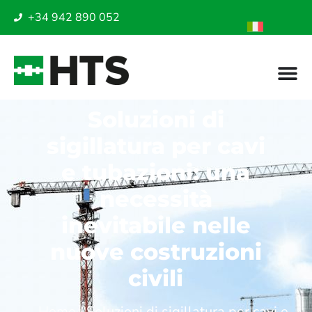
+34 942 890 052
Soluzioni di
sigillatura per cavi
e tubazioni: una
necessità
inevitabile nelle
nuove costruzioni
civili
Home
/
Soluzioni di sigillatura per cavi e