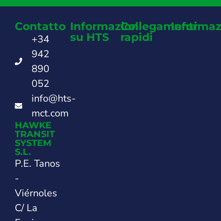
Contatto
Informazioni
Collegamenti
Informaz
su HTS
rapidi
+34
942
890
052
info@hts-
mct.com
HAWKE
TRANSIT
SYSTEM
S.L.
P.E. Tanos
-
Viérnoles
C/ La