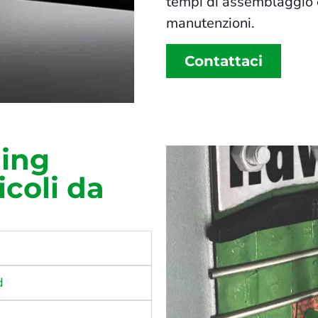
tempi di assemblaggio e
manutenzioni.
Contattaci
ling
icoli da
d