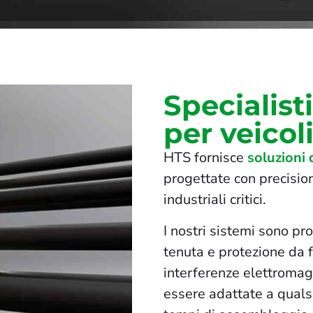
Specialist
per veicol
HTS fornisce
soluzioni
progettate con precisione
industriali critici.
I nostri sistemi sono pr
tenuta e protezione da f
interferenze elettromag
essere adattate a qualsi