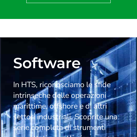
Software
In HTS, riconosciamo le sfide
intrinseche delle operazioni
marittime, offshore e di altri
settori industriali. Scoprite una
serie completa di strumenti