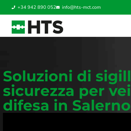
+34 942 890 052
info@hts-mct.com
Soluzioni di sigil
sicurezza per vei
difesa in Salerno