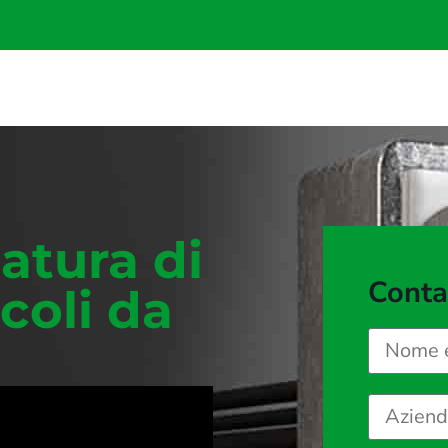
latura di
Conta
coli da