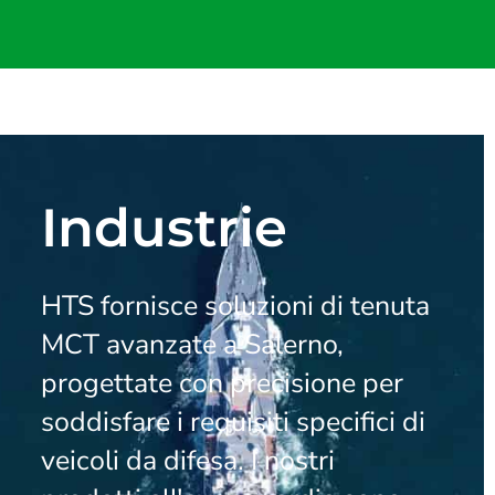
Industrie
HTS fornisce soluzioni di tenuta
MCT avanzate a Salerno,
progettate con precisione per
soddisfare i requisiti specifici di
veicoli da difesa. I nostri