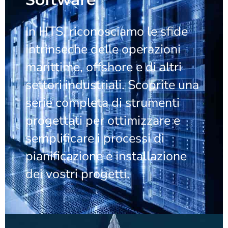
In HTS, riconosciamo le sfide
intrinseche delle operazioni
marittime, offshore e di altri
settori industriali. Scoprite una
serie completa di strumenti
progettati per ottimizzare e
semplificare i processi di
pianificazione e installazione
dei vostri progetti.