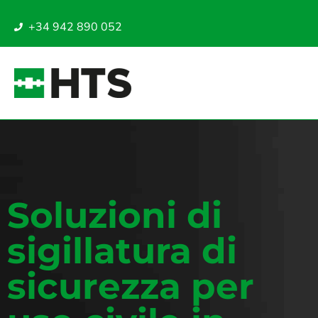
+34 942 890 052
Soluzioni di
sigillatura di
sicurezza per