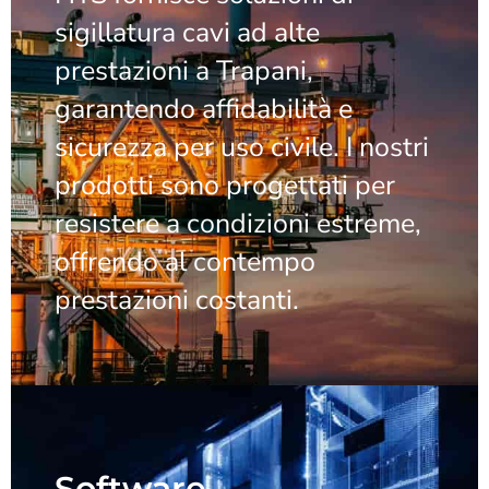
sigillatura cavi ad alte
prestazioni a Trapani,
garantendo affidabilità e
sicurezza per uso civile. I nostri
prodotti sono progettati per
resistere a condizioni estreme,
offrendo al contempo
prestazioni costanti.
Software