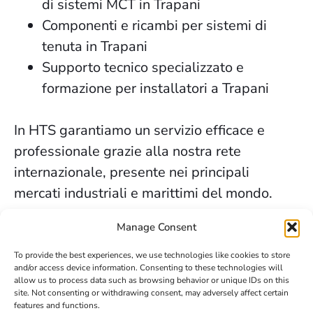
di sistemi MCT in Trapani
Componenti e ricambi per sistemi di
tenuta in Trapani
Supporto tecnico specializzato e
formazione per installatori a Trapani
In HTS garantiamo un servizio efficace e
professionale grazie alla nostra rete
internazionale, presente nei principali
mercati industriali e marittimi del mondo.
I servizi di sigillatura sicura che forniamo a
Manage Consent
Trapani sono supportati da decenni di
To provide the best experiences, we use technologies like cookies to store
esperienza, dalla fiducia dei nostri clienti e
and/or access device information. Consenting to these technologies will
allow us to process data such as browsing behavior or unique IDs on this
dal nostro costante impegno per
site. Not consenting or withdrawing consent, may adversely affect certain
l’innovazione e la sicurezza.
features and functions.