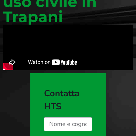
uso civile in
Trapani
Contatta
HTS