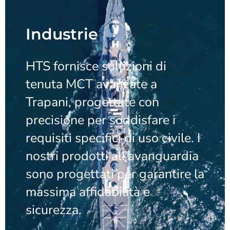
Industrie
HTS fornisce soluzioni di
tenuta MCT avanzate a
Trapani, progettate con
precisione per soddisfare i
requisiti specifici di uso civile. I
nostri prodotti all'avanguardia
sono progettati per garantire la
massima affidabilità e
sicurezza.