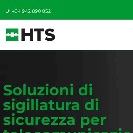
+34 942 890 052
Soluzioni di
sigillatura di
sicurezza per