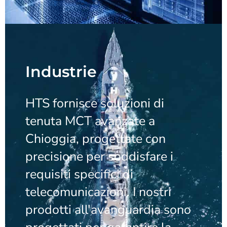
Industrie
HTS fornisce soluzioni di
tenuta MCT avanzate a
Chioggia, progettate con
precisione per soddisfare i
requisiti specifici di
telecomunicazioni. I nostri
prodotti all'avanguardia sono