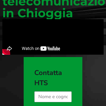
telecomunicazio
in Chioggia
Contatta
HTS