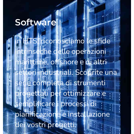
Software
In HTS, riconosciamo le sfide
intrinseche delle operazioni
marittime, offshore e di altri
settori industriali. Scoprite una
serie completa di strumenti
progettati per ottimizzare e
semplificare i processi di
pianificazione e installazione
dei vostri progetti.